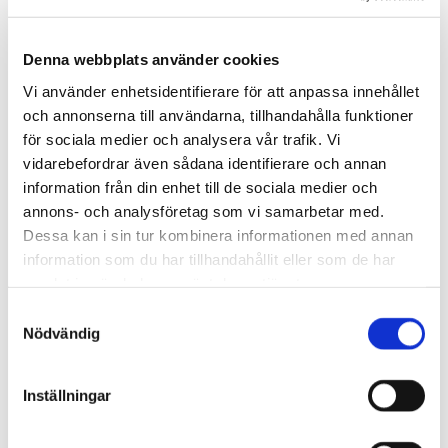
Ni får föreläsare och handledare som använder sig av
moderna pedagogiska metoder.
Denna webbplats använder cookies
Spara pengar
Vi använder enhetsidentifierare för att anpassa innehållet
Ni sparar pengar genom att vi kommer till er. Slipp
och annonserna till användarna, tillhandahålla funktioner
dyra hotell- och reskostnader.
för sociala medier och analysera vår trafik. Vi
vidarebefordrar även sådana identifierare och annan
Flexibel partner
information från din enhet till de sociala medier och
annons- och analysföretag som vi samarbetar med.
Ni får en flexibel samarbetspartner som kan stötta er
Dessa kan i sin tur kombinera informationen med annan
i hela eller delar av arbetsmiljöarbetet.
information som du har tillhandahållit eller som de har
Arbetsmiljö
samlat in när du har använt deras tjänster.
Samtyckesval
En bra arbetsmiljö är en investering för alla
Nödvändig
organisationer.
ETT URVAL AV VÅRA KUNDER
Inställningar