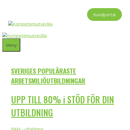
Hoppa
till
Kundportal
innehåll
Meny
SVERIGES POPULÄRASTE
ARBETSMILJÖUTBILDNINGAR
UPP TILL 80% i STÖD FÖR DIN
UTBILDNING
BAM - utbildning