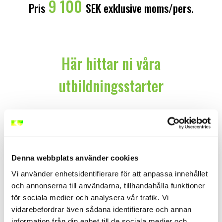
9 100
Pris
SEK exklusive moms/pers.
Här hittar ni våra
utbildningsstarter
Ni kan använda sökfunktionen, filtren eller en
kombination för att hitta ert nästa
utbildningstillfälle.
Kontakta oss på
010-206 76
Denna webbplats använder cookies
20
eller
info@kompetensutveckla.se
om ni inte
hittar det ni söker, eller behöver någon annan hjälp.
Vi använder enhetsidentifierare för att anpassa innehållet
och annonserna till användarna, tillhandahålla funktioner
för sociala medier och analysera vår trafik. Vi
vidarebefordrar även sådana identifierare och annan
information från din enhet till de sociala medier och