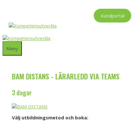
Hoppa
till
Kundportal
innehåll
Meny
BAM DISTANS - LÄRARLEDD VIA TEAMS
3 dagar
Välj utbildningsmetod och boka:
Boka BAM via teams
BAM lärarledd på plats