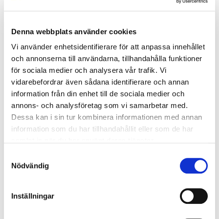
BAM Online - Lärarledd Webbutbildning (2 dagar)
Denna webbplats använder cookies
Alla Webbutbildningar
Vi använder enhetsidentifierare för att anpassa innehållet
och annonserna till användarna, tillhandahålla funktioner
2026-08-12
- 2026-08-13
för sociala medier och analysera vår trafik. Vi
7 500 kr
exkl. moms
vidarebefordrar även sådana identifierare och annan
information från din enhet till de sociala medier och
Boka
annons- och analysföretag som vi samarbetar med.
Dessa kan i sin tur kombinera informationen med annan
information som du har tillhandahållit eller som de har
BAM Online - Lärarledd Webbutbildning (2 dagar)
samlat in när du har använt deras tjänster.
Alla Webbutbildningar
Samtyckesval
2026-09-16
- 2026-09-17
Nödvändig
7 500 kr
exkl. moms
Inställningar
Boka