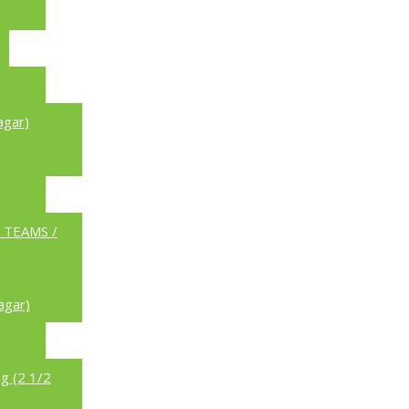
agar)
a TEAMS /
agar)
g (2 1/2