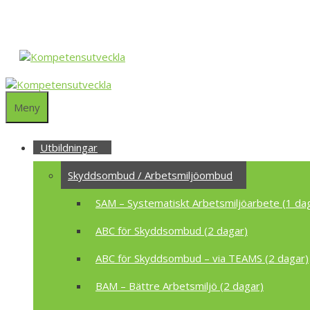
Hoppa
till
innehåll
Meny
Utbildningar
Skyddsombud / Arbetsmiljöombud
SAM – Systematiskt Arbetsmiljöarbete (1 da
ABC för Skyddsombud (2 dagar)
ABC för Skyddsombud – via TEAMS (2 dagar)
BAM – Bättre Arbetsmiljö (2 dagar)