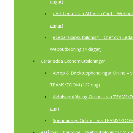
dagar)
eAtt Leda Utan Att Vara Chef – Webbutb
dagar)
eLedarskapsutbildning – Chef och Leda
Webbutbildning (4 dagar)
Lärarledda Ekonomiutbildningar
Avrop & Direktupphandlingar Online – v
TEAMS/ZOOM (1/2 dag)
Avtalsuppföljning Online – via TEAMS
dag)
Spendanalys Online – via TEAMS/ZOOM
eHållbar Utveckling – Webbutbildning (1/4 da