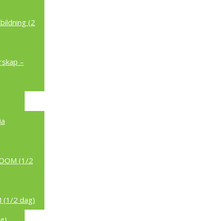
ildning (2
rskap –
ia
/ZOOM (1/2
 (1/2 dag)
g)