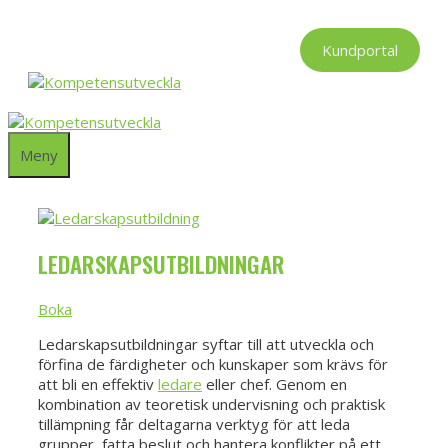
Hoppa
till
Kundportal
innehåll
Meny
LEDARSKAPSUTBILDNINGAR
Boka
Ledarskapsutbildningar syftar till att utveckla och
förfina de färdigheter och kunskaper som krävs för
att bli en effektiv
ledare
eller chef. Genom en
kombination av teoretisk undervisning och praktisk
tillämpning får deltagarna verktyg för att leda
grupper, fatta beslut och hantera konflikter på ett