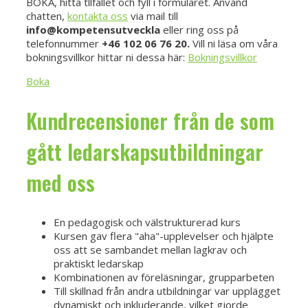
BOKA, hitta tllfället och fyll i formuläret. Använd
chatten,
kontakta oss
via mail till
info@kompetensutveckla
eller ring oss på
telefonnummer
+46 102 06 76 20.
Vill ni läsa om våra
bokningsvillkor hittar ni dessa här:
Bokningsvillkor
Boka
Kundrecensioner från de som
gått ledarskapsutbildningar
med oss
En pedagogisk och välstrukturerad kurs
Kursen gav flera "aha"-upplevelser och hjälpte
oss att se sambandet mellan lagkrav och
praktiskt ledarskap
Kombinationen av föreläsningar, grupparbeten
Till skillnad från andra utbildningar var upplägget
dynamiskt och inkluderande, vilket gjorde