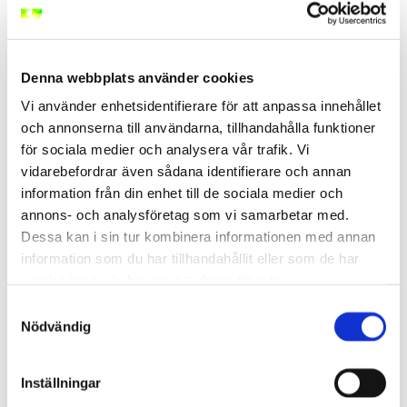
kan förändra arbetskulturen till det bättre, öka
motivationen och främja samarbete inom
teamet.
Karriärutveckling
: En ledarskapsutbildning
ökar dina chanser till avancemang och nya
Denna webbplats använder cookies
möjligheter inom organisationen eller i framtida
Vi använder enhetsidentifierare för att anpassa innehållet
roller.
och annonserna till användarna, tillhandahålla funktioner
Att delta i ledarskapsutbildningar är inte bara ett sätt
för sociala medier och analysera vår trafik. Vi
att vässa dina kompetenser, utan också en chans att
vidarebefordrar även sådana identifierare och annan
bidra till en bättre arbetsmiljö och en mer
information från din enhet till de sociala medier och
framgångsrik organisation.
annons- och analysföretag som vi samarbetar med.
Varför välja Kompetensutveckla
Dessa kan i sin tur kombinera informationen med annan
information som du har tillhandahållit eller som de har
för era ledarskapsutbildningar?
samlat in när du har använt deras tjänster.
Samtyckesval
Nödvändig
Kompetensutveckla.se
är ett Sundsvallsbaserat
företag med verksamhet över hela Sverige och har
som mål att bli det självklara valet för företag och
Inställningar
organisationer som vill höja sin personals kompetens.