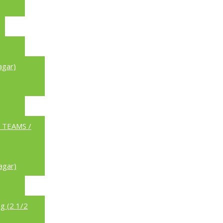
agar)
a TEAMS /
agar)
g (2 1/2