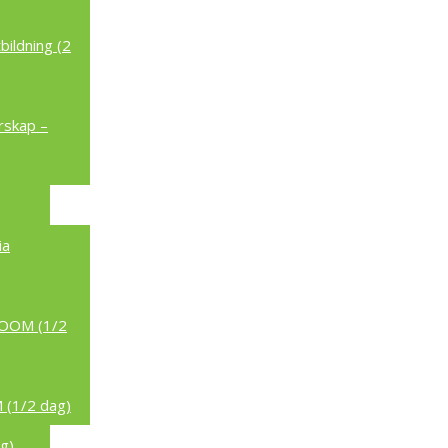
ildning (2
rskap –
ia
/ZOOM (1/2
 (1/2 dag)
g)