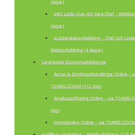
dagar)
eAtt Leda Utan Att Vara Chef – Webbutb
dagar)
eLedarskapsutbildning – Chef och Leda
Webbutbildning (4 dagar)
Lärarledda Ekonomiutbildningar
Avrop & Direktupphandlingar Online – v
TEAMS/ZOOM (1/2 dag)
Avtalsuppföljning Online – via TEAMS
dag)
Spendanalys Online – via TEAMS/ZOOM
eHållbar Utveckling – Webbutbildning (1/4 da