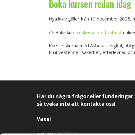
Boka kursen redan idag
Nya krav gäller från 19 december 2025, m
👉 Boka kurs i
riskerna med asbest
online
Kurs i riskerna med Asbest – digital, oblig
En investering i säkerhet, efterlevnad och
Har du några frågor eller funderingar
så tveka inte att kontakta oss!
Växel
+46 102 06 76 20