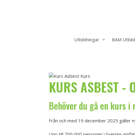
Hoppa
till
innehåll
Utbildningar
BAM Utbild
KURS ASBEST - 
Behöver du gå en kurs i
Från och med 19 december 2025 gäller ny
Upp till 700 000 personer i Sverige omfat