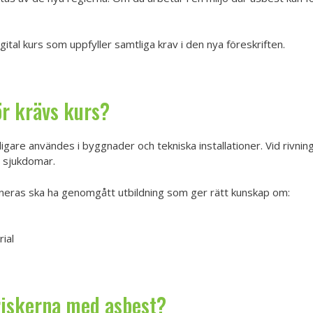
tal kurs som uppfyller samtliga krav i den nya föreskriften.
ör krävs kurs?
digare användes i byggnader och tekniska installationer. Vid rivning
a sjukdomar.
oneras ska ha genomgått utbildning som ger rätt kunskap om:
ial
riskerna med asbest?