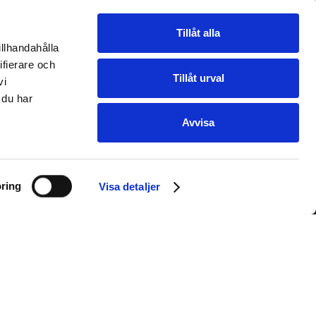
Tillåt alla
illhandahålla
ifierare och
Tillåt urval
vi
 du har
Avvisa
ring
Visa detaljer