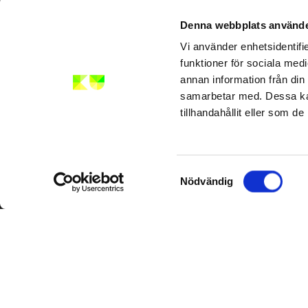
Denna webbplats använde
Mejl
Vi använder enhetsidentifie
funktioner för sociala medi
info@kompetensutveckla.se
annan information från din
samarbetar med. Dessa kan
tillhandahållit eller som d
Samtyckesval
Nödvändig