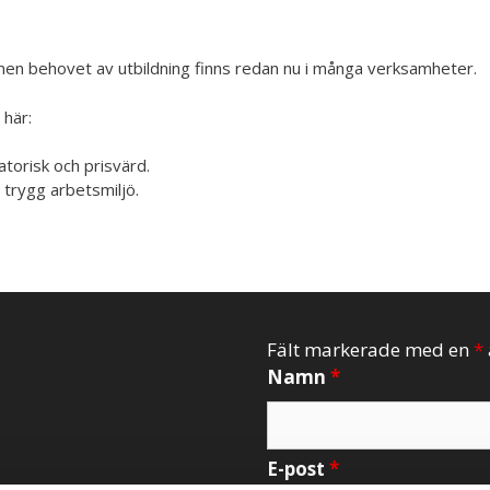
en behovet av utbildning finns redan nu i många verksamheter.
 här:
atorisk och prisvärd.
 trygg arbetsmiljö.
Fält markerade med en
*
Namn
*
E-post
*