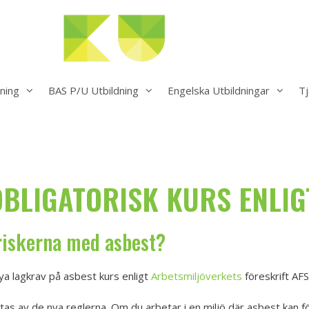
ning
BAS P/U Utbildning
Engelska Utbildningar
Tj
OBLIGATORISK KURS ENLIG
 riskerna med asbest?
a lagkrav på asbest kurs enligt
Arbetsmiljöverkets
föreskrift AFS
tas av de nya reglerna. Om du arbetar i en miljö där asbest kan fö