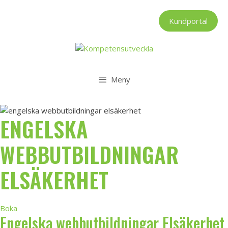
Hoppa
till
Kundportal
innehåll
Meny
ENGELSKA
WEBBUTBILDNINGAR
ELSÄKERHET
Boka
Engelska webbutbildningar Elsäkerhet