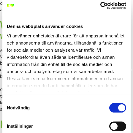
där du lär dig praktiska säkerhetsprinciper som du direkt kan
använda i ditt dagliga arbete.
Vill du veta mer om våra
Denna webbplats använder cookies
webbutbildningar elsäkerhet?
Vi använder enhetsidentifierare för att anpassa innehållet
och annonserna till användarna, tillhandahålla funktioner
Är du intresserad av att höja din kompetens inom elsäkerhet?
för sociala medier och analysera vår trafik. Vi
Våra webbutbildningar elsäkerhet ger dig den kunskap du
vidarebefordrar även sådana identifierare och annan
behöver för att arbeta säkert och följa lagkraven inom
information från din enhet till de sociala medier och
elsäkerhet. Kontakta oss idag för att få mer information om våra
annons- och analysföretag som vi samarbetar med.
kurser eller boka din utbildning direkt.
Dessa kan i sin tur kombinera informationen med annan
information som du har tillhandahållit eller som de har
Genom att välja webbutbildningar elsäkerhet investerar du i en
samlat in när du har använt deras tjänster.
tryggare och säkrare arbetsplats – både för dig själv och dina
Samtyckesval
kollegor. Ta steget idag och säkerställ att du har den kunskap
Nödvändig
som krävs för att arbeta säkert med el!
Kontakta oss för mer information
Inställningar