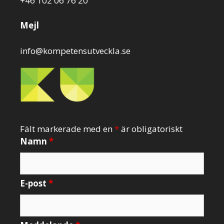
+46 102 06 76 20
Mejl
info@kompetensutveckla.se
Fält markerade med en
*
är obligatoriskt
Namn
*
E-post
*