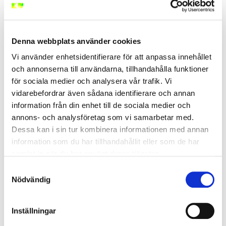
säkerhetsrutiner och instruktioner.
Arbetsgivarens, innehavarens och den instruerade
personens ansvar.
Roller inom Elsäkerhetsanvisningarna samt hur
Denna webbplats använder cookies
elsäkerhetsplanering bidrar till säkert arbete.
Vi använder enhetsidentifierare för att anpassa innehållet
Riskhantering genom Risk-P, Risk-U och säker
och annonserna till användarna, tillhandahålla funktioner
kommunikation på arbetsplatsen.
för sociala medier och analysera vår trafik. Vi
Arbetsmetoder, försiktighetszoner och
vidarebefordrar även sådana identifierare och annan
säkerhetsavstånd vid arbete nära elanläggningar."
information från din enhet till de sociala medier och
Målgrupp Instruerad Person
annons- och analysföretag som vi samarbetar med.
Dessa kan i sin tur kombinera informationen med annan
information som du har tillhandahållit eller som de har
Instruerad person vänder sig till arbetare som inte är
samlat in när du har använt deras tjänster.
el-fackkunniga och ska arbeta med icke-elektriska
Samtyckesval
arbeten där de kan uppstå elektriska faror. Exempel på
Nödvändig
sådan arbeten är byggnadsarbeten, markarbeten,
målningsarbeten, rivningsarbeten, gräsklippning,
rengöringsarbeten, fastighetsskötsel m.m.
Inställningar