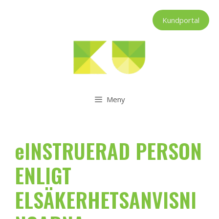
Hoppa
till
Kundportal
innehåll
Meny
eINSTRUERAD PERSON
ENLIGT
ELSÄKERHETSANVISNI