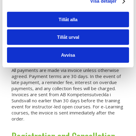
Visa detaljer
To place an order, you must provide information in all
fields marked as mandatory. If we do not have your
email address, we cannot send an order confirmation
Tillåt alla
or inform you of any changes. We store your name,
address, and other contact details in accordance with
GDPR. See our Privacy Policy.
Tillåt urval
Payment Terms
Avvisa
All payments are made via invoice unless otherwise
agreed. Payment terms are 30 days. In the event of
late payment, a reminder fee, interest on overdue
payments, and any collection fees will be charged.
Invoices are sent from AB Kompetensutveckla i
Sundsvall no earlier than 30 days before the training
event for instructor-led open courses. For e-Learning
courses, the invoice is sent immediately after the
order.