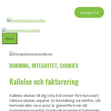
Hoppa
till
Kundportal
innehåll
Meny
BOKNING, INTEGRITET, COOKIES
Kallelse och fakturering
Kallelse skickas till dig cirka två veckor före kursstart.
Faktura skickas separat. En beställning via telefon, vår
hemsida eller via e-post är genomförd när AB
Kompetensutveckla i Sundsvall accepterat bokningen