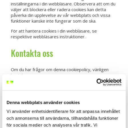
inställningarna i din webbläsare. Observera att om du
väljer att blockera eller radera cookies kan detta
påverka din upplevelse av vår webbplats och vissa
funktioner kanske inte fungerar som de ska.
För att hantera cookies i din webbläsare, se
respektive webbläsares instruktioner.
Kontakta oss
Om du har frågor om denna cookiepolicy, vänligen
kontakta oss.
Ändringar i vår cookiepolicy
Denna webbplats använder cookies
Vi kan uppdatera denna cookiepolicy från tid till annan
Vi använder enhetsidentifierare för att anpassa innehållet
för att återspegla förändringar i lagstiftning eller vår
och annonserna till användarna, tillhandahålla funktioner
användning av cookies. Vi rekommenderar att du
regelbundet besöker denna sida för att hålla dig
för sociala medier och analysera vår trafik. Vi