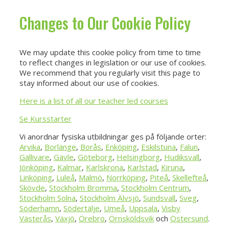
Changes to Our Cookie Policy
We may update this cookie policy from time to time
to reflect changes in legislation or our use of cookies.
We recommend that you regularly visit this page to
stay informed about our use of cookies.
Here is a list of all our teacher led courses
Se Kursstarter
Vi anordnar fysiska utbildningar ges på följande orter:
Arvika
,
Borlänge
,
Borås
,
Enköping
,
Eskilstuna
,
Falun
,
Gällivare
,
Gävle
,
Göteborg
,
Helsingborg
,
Hudiksvall
,
Jönköping
,
Kalmar
,
Karlskrona
,
Karlstad
,
Kiruna
,
Linköpin
g
,
Luleå
,
Malmö
,
Norrköping
,
Piteå
,
Skellefteå
,
Skövde
,
Stockholm Bromma
,
Stockholm Centrum
,
Stockholm Solna
,
Stockholm Älvsjö
,
Sundsvall
,
Sveg
,
Söderhamn
,
Södertälje
,
Umeå
,
Uppsala
,
Visby
Västerås
,
Växjö
,
Örebro
,
Örnsköldsvik
och
Östersund
.