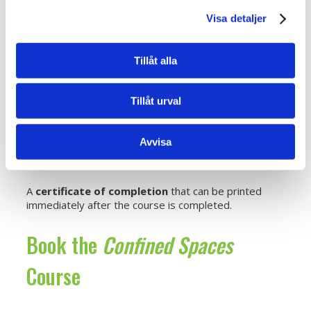
4 hours
Visa detaljer
ID06
Tillåt alla
The course can be registered in the
ID06
Tillåt urval
Competence Database
.
Included in the Price
Avvisa
A
certificate of completion
that can be printed
immediately after the course is completed.
Book the
Confined Spaces
Course