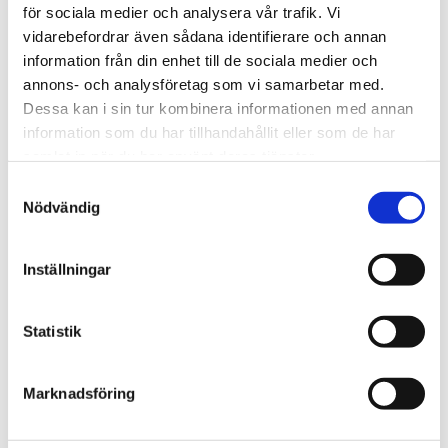
Managers, supervisors, and safety representatives
för sociala medier och analysera vår trafik. Vi
who need knowledge about the risks involved in
vidarebefordrar även sådana identifierare och annan
working in confined spaces and the appropriate
information från din enhet till de sociala medier och
measures to ensure a safer work environment.
annons- och analysföretag som vi samarbetar med.
Dessa kan i sin tur kombinera informationen med annan
Prerequisites
information som du har tillhandahållit eller som de har
samlat in när du har använt deras tjänster.
No prior knowledge is required.
Samtyckesval
Nödvändig
Location
Inställningar
The course is delivered as a streamed, online
distance learning program and can be completed at
Statistik
any location, whenever it suits the participant. Access
is granted for
180 days
after booking.
Marknadsföring
Course Duration