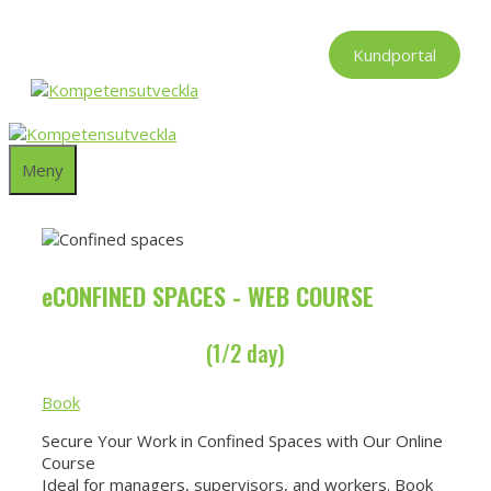
Hoppa
till
Kundportal
innehåll
Meny
eCONFINED SPACES - WEB COURSE
(1/2 day)
Book
Secure Your Work in Confined Spaces with Our Online
Course
Ideal for managers, supervisors, and workers. Book