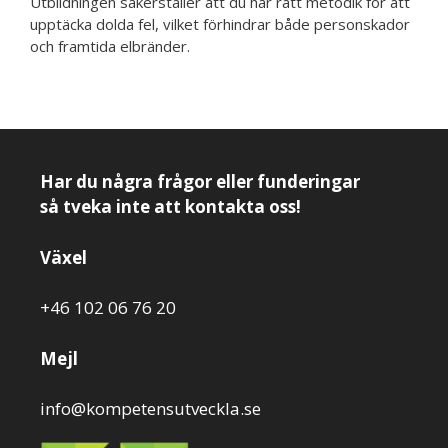
Utbildningen säkerställer att du har rätt metodik för att
upptäcka dolda fel, vilket förhindrar både personskador
och framtida elbränder.
Har du några frågor eller funderingar
så tveka inte att kontakta oss!
Växel
+46 102 06 76 20
Mejl
info@kompetensutveckla.se