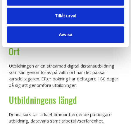
andra som i sitt arbete kan ha nytta av dessa kunskaper.
Förkunskapskrav
Tillåt urval
Goda elkunskaper är ett krav för att kunna tillgodogöra
Avvisa
sig kursen.
Ort
Utbildningen är en streamad digital distansutbildning
som kan genomföras på valfri ort när det passar
kursdeltagaren. Efter bokning har deltagare 180 dagar
på sig att genomföra utbildningen.
Utbildningens längd
Denna kurs tar cirka 4 timmar beroende på tidigare
utbildning, datavana samt arbetslivserfarenhet.