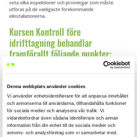
veta vilka inspektioner och provningar som måste
utföras på de vanligaste förekommande
elinstallationerna.
Kursen Kontroll före
idrifttagning behandlar
framförallt följande punkter:
Elektriska risker, elolyckor och hur ett
systematiskt elsäkerhetsarbete förebygger
person- och egendomsskador.
Denna webbplats använder cookies
Syftet med kontroll före idrifttagning samt
ansvar, kompetenskrav och gällande lagar,
Vi använder enhetsidentifierare för att anpassa innehållet
föreskrifter och standarder.
och annonserna till användarna, tillhandahålla funktioner
Hur en kontroll före idrifttagning planeras och
för sociala medier och analysera vår trafik. Vi
genomförs genom inspektion och elektriska
vidarebefordrar även sådana identifierare och annan
provningar.
information från din enhet till de sociala medier och
Utförande och bedömning av
annons- och analysföretag som vi samarbetar med.
kontinuitetsprovning, isolationsmätning och