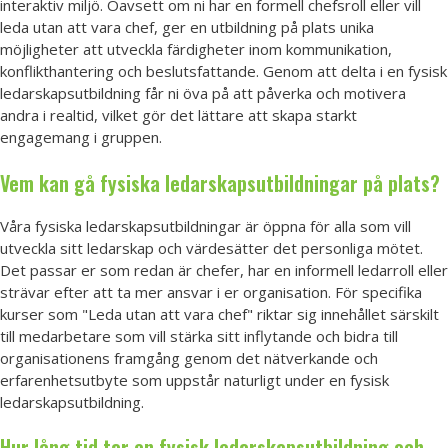
interaktiv miljö. Oavsett om ni har en formell chefsroll eller vill
leda utan att vara chef, ger en utbildning på plats unika
möjligheter att utveckla färdigheter inom kommunikation,
konflikthantering och beslutsfattande. Genom att delta i en fysisk
ledarskapsutbildning får ni öva på att påverka och motivera
andra i realtid, vilket gör det lättare att skapa starkt
engagemang i gruppen.
Vem kan gå fysiska ledarskapsutbildningar på plats?
Våra fysiska ledarskapsutbildningar är öppna för alla som vill
utveckla sitt ledarskap och värdesätter det personliga mötet.
Det passar er som redan är chefer, har en informell ledarroll eller
strävar efter att ta mer ansvar i er organisation. För specifika
kurser som "Leda utan att vara chef" riktar sig innehållet särskilt
till medarbetare som vill stärka sitt inflytande och bidra till
organisationens framgång genom det nätverkande och
erfarenhetsutbyte som uppstår naturligt under en fysisk
ledarskapsutbildning.
Hur lång tid tar en fysisk ledarskapsutbildning och