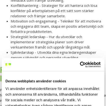
feedback som främjar utveckling.
Konflikthantering - Strategier för att hantera och lösa
konflikter på arbetsplatsen på ett sätt som stärker
relationer och främjar samarbete.
Motivation och engagemang - Tekniker för att motivera
och engagera ditt team, skapa en positiv arbetsmiljö och
förbättra produktiviteten.
Strategiskt ledarskap - Hur du utvecklar och
implementerar strategiska planer som driver
verksamheten framåt och uppnår långsiktiga mål.
Självledarskap - Utveckla dina egna ledaregenskaper
genom självinsikt och personlig utveckling.
Företagsförlagda
ledarskapsutbildningar i hela Sverige
Denna webbplats använder cookies
Vi använder enhetsidentifierare för att anpassa innehållet
Förutom våra utbildningar på fasta orter erbjuder vi även
och annonserna till användarna, tillhandahålla funktioner
företagsförlagda ledarskapsutbildningar över hela Sverige. Detta
för sociala medier och analysera vår trafik. Vi
innebär att vi kommer till er arbetsplats och genomför
utbildningen där. Genom att hålla utbildningen på er arbetsplats
vidarebefordrar även sådana identifierare och annan