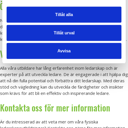
Ökad delaktighet
Tillåt alla
När utbildningen hålls på er arbetsplats kan fler medarbetare
delta, vilket ökar delaktigheten och engagemanget i
ledarskapsutvecklingen. Detta bidrar till en starkare
Tillåt urval
ledarskapskultur och förbättrad samverkan i hela organisationen.
Våra erfarna utbildare
Avvisa
Alla våra utbildare har lång erfarenhet inom ledarskap och är
experter på att utveckla ledare. De är engagerade i att hjälpa dig
att nå din fulla potential och förbättra ditt ledarskap. Med deras
stöd och vägledning kan du utveckla de färdigheter och insikter
som krävs för att bli en effektiv och inspirerande ledare.
Kontakta oss för mer information
Är du intresserad av att veta mer om våra fysiska