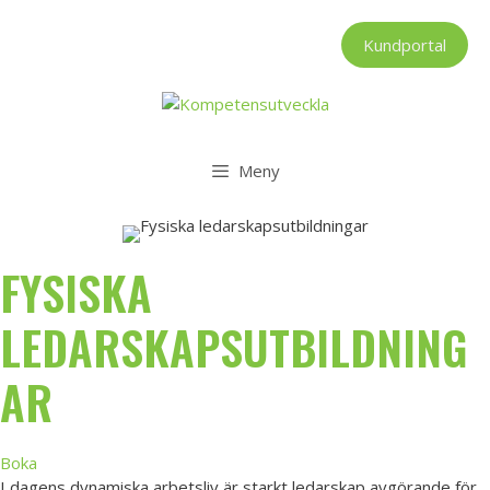
Hoppa
till
Kundportal
innehåll
Meny
FYSISKA
LEDARSKAPSUTBILDNING
AR
Boka
I dagens dynamiska arbetsliv är starkt ledarskap avgörande för