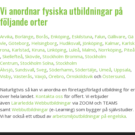
Vi anordnar fysiska utbildningar på
följande orter
Arvika
,
Borlänge
,
Borås
,
Enköping
,
Eskilstuna
,
Falun
,
Gällivare
,
Gä
vle
,
Göteborg
,
Helsingborg
,
Hudiksvall
,
Jönköping
,
Kalmar
,
Karlsk
rona
,
Karlstad
,
Kiruna
,
Linköpin
g
,
Luleå
,
Malmö
,
Norrköping
,
Piteå
,
Skellefteå
,
Skövde
,
Stockholm Bromma
,
Stockholm
Centrum
,
Stockholm Solna
,
Stockholm
Älvsjö
,
Sundsvall
,
Sveg
,
Söderhamn
,
Södertälje
,
Umeå
,
Uppsala
,
Visby
,
Västerås
,
Växjö
,
Örebro
,
Örnsköldsvik
och
Östersund
.
Naturligtvis så kan vi anordna en företagsförlagd utbildning för er
över hela landet.
Kontakta oss
för offert. Vi erbjuder
även
Lärarledda Webbutbildningar
via ZOOM och TEAMS
samt
Webbutbildningar
(e-Learning) som bygger på självstudier.
Vi har också ett utbud av
arbetsmiljöutbildningar på engelska
.