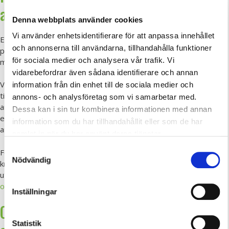
arbetsmiljöarbetet
Denna webbplats använder cookies
Vi använder enhetsidentifierare för att anpassa innehållet
En tydlig styrka med fysiska arbetsmiljöutbildningar är de
och annonserna till användarna, tillhandahålla funktioner
praktiska inslagen. I stället för generella exempel arbetar ni ofta
för sociala medier och analysera vår trafik. Vi
med situationer som känns igen från den egna arbetsplatsen.
vidarebefordrar även sådana identifierare och annan
Vanliga moment kan vara gemensamma skyddsronder, analys av
information från din enhet till de sociala medier och
tillbud, arbete med handlingsplaner eller diskussioner kring
annons- och analysföretag som vi samarbetar med.
ansvarsfördelning. Dessa övningar skapar både förståelse och
Dessa kan i sin tur kombinera informationen med annan
engagemang, samtidigt som deltagarna får verktyg som går att
information som du har tillhandahållit eller som de har
använda direkt efter utbildningen.
samlat in när du har använt deras tjänster.
Samtyckesval
För skyddsombud blir detta särskilt värdefullt, eftersom rollen
Nödvändig
kräver både kunskap och förmåga att samverka. Läs mer om hur
utbildning stärker rollen på sidan om
skyddsombudsutbildning
och ansvar
.
Inställningar
Checklista – när är en fysisk
Statistik