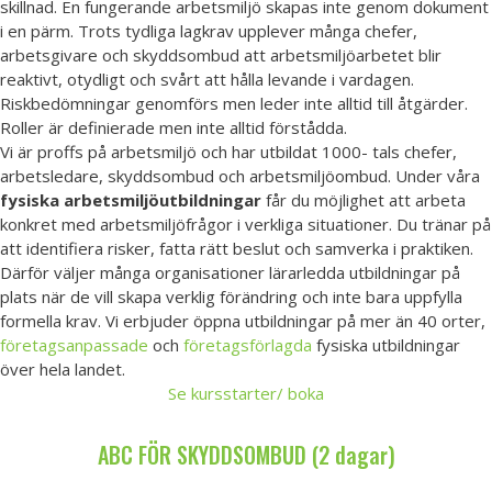
skillnad. En fungerande arbetsmiljö skapas inte genom dokument
i en pärm. Trots tydliga lagkrav upplever många chefer,
arbetsgivare och skyddsombud att arbetsmiljöarbetet blir
reaktivt, otydligt och svårt att hålla levande i vardagen.
Riskbedömningar genomförs men leder inte alltid till åtgärder.
Roller är definierade men inte alltid förstådda.
Vi är proffs på arbetsmiljö och har utbildat 1000- tals chefer,
arbetsledare, skyddsombud och arbetsmiljöombud. Under våra
fysiska arbetsmiljöutbildningar
får du möjlighet att arbeta
konkret med arbetsmiljöfrågor i verkliga situationer. Du tränar på
att identifiera risker, fatta rätt beslut och samverka i praktiken.
Därför väljer många organisationer lärarledda utbildningar på
plats när de vill skapa verklig förändring och inte bara uppfylla
formella krav. Vi erbjuder öppna utbildningar på mer än 40 orter,
företagsanpassade
och
företagsförlagda
fysiska utbildningar
över hela landet.
Se kursstarter/ boka
ABC FÖR SKYDDSOMBUD (2 dagar)