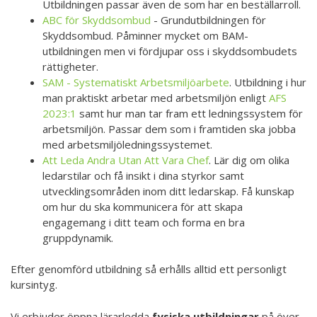
Utbildningen passar även de som har en beställarroll.
ABC för Skyddsombud
- Grundutbildningen för
Skyddsombud. Påminner mycket om BAM-
utbildningen men vi fördjupar oss i skyddsombudets
rättigheter.
SAM - Systematiskt Arbetsmiljöarbete
. Utbildning i hur
man praktiskt arbetar med arbetsmiljön enligt
AFS
2023:1
samt hur man tar fram ett ledningssystem för
arbetsmiljön. Passar dem som i framtiden ska jobba
med arbetsmiljöledningssystemet.
Att Leda Andra Utan Att Vara Chef
. Lär dig om olika
ledarstilar och få insikt i dina styrkor samt
utvecklingsområden inom ditt ledarskap. Få kunskap
om hur du ska kommunicera för att skapa
engagemang i ditt team och forma en bra
gruppdynamik.
Efter genomförd utbildning så erhålls alltid ett personligt
kursintyg.
Vi erbjuder öppna lärarledda
fysiska utbildningar
på över