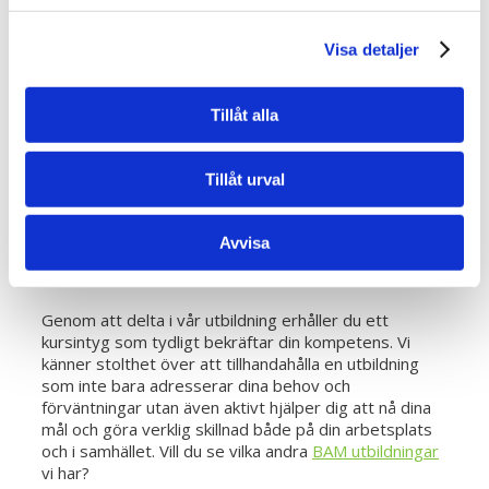
Vi erbjuder en dynamisk och interaktiv
Visa detaljer
inlärningsupplevelse där teori kombineras med
praktiska exempel och diskussioner. Oavsett din
bakgrund eller erfarenhetsnivå, välkomnar vi alla
Tillåt alla
deltagare. Genom att delta i vår arbetsmiljöutbildning
Karlskrona får du ett kursintyg som bekräftar din
kompetens och hjälper dig att göra skillnad både på
Tillåt urval
din arbetsplats samt i samhället.
Vi styrker din kompetens
Avvisa
Genom att delta i vår utbildning erhåller du ett
kursintyg som tydligt bekräftar din kompetens. Vi
känner stolthet över att tillhandahålla en utbildning
som inte bara adresserar dina behov och
förväntningar utan även aktivt hjälper dig att nå dina
mål och göra verklig skillnad både på din arbetsplats
och i samhället.
Vill du se vilka andra
BAM utbildningar
vi har?