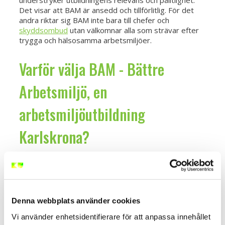
Det visar att BAM är ansedd och tillförlitlig. För det
andra riktar sig BAM inte bara till chefer och
skyddsombud
utan välkomnar alla som strävar efter
trygga och hälsosamma arbetsmiljöer.
Varför välja BAM - Bättre
Arbetsmiljö, en
arbetsmiljöutbildning
Karlskrona?
Med närvaro i Karlskrona blir utbildningen mer
tillgänglig och bekväm för alla verksamma. Vi känner till
Karlskronas unika arbetsmiljöbehov och anpassar vår
utbildning därefter. På så vis ger vi dig verktyg som
Denna webbplats använder cookies
är både relevanta och praktiska för att hantera dina
utmaningar.
Vi använder enhetsidentifierare för att anpassa innehållet