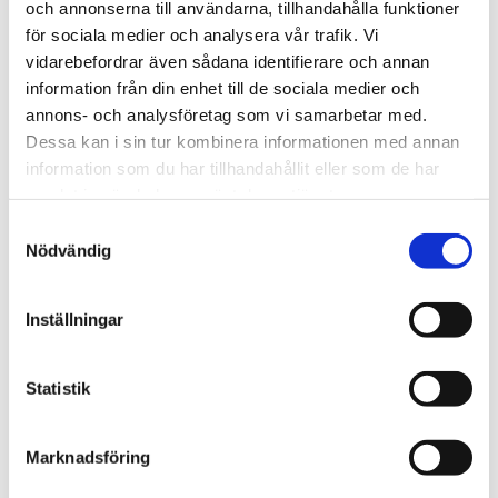
och annonserna till användarna, tillhandahålla funktioner
Målgrupp
BAM - Bättre
för sociala medier och analysera vår trafik. Vi
vidarebefordrar även sådana identifierare och annan
Arbetsmiljö
information från din enhet till de sociala medier och
annons- och analysföretag som vi samarbetar med.
Dessa kan i sin tur kombinera informationen med annan
Arbetsmiljöutbildning Karlskrona vänder sig till
information som du har tillhandahållit eller som de har
arbetsgivare, chefer, arbetsledare, skyddsombud och
samlat in när du har använt deras tjänster.
arbetare som i sin yrkesroll har behov av kunskap om
hur man hanterar arbetsmiljöfrågor. BAM är en bred
Samtyckesval
utbildning som passar alla branscher, tjänstemän som
Nödvändig
arbetare. Vi erbjuder också branschanpassade
arbetsmiljöutbildningar som t.ex.
ELBAM (3
dagar).
ELBAM Erbjuds även
Online via ZOOM
.
Inställningar
Vad kan du förvänta dig av en
Statistik
arbetsmiljöutbildning
Marknadsföring
Karlskrona?