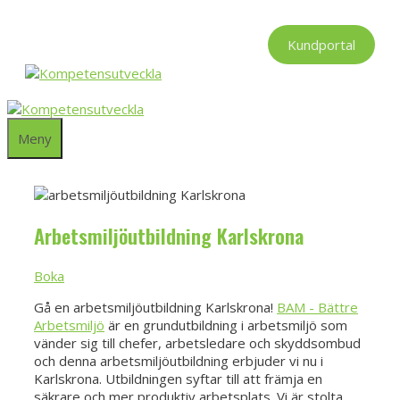
Hoppa
till
Kundportal
innehåll
Meny
Arbetsmiljöutbildning Karlskrona
Boka
Gå en arbetsmiljöutbildning Karlskrona!
BAM - Bättre
Arbetsmiljö
är en grundutbildning i arbetsmiljö som
vänder sig till chefer, arbetsledare och skyddsombud
och denna arbetsmiljöutbildning erbjuder vi nu i
Karlskrona. Utbildningen syftar till att främja en
säkrare och mer produktiv arbetsplats. Vi är stolta