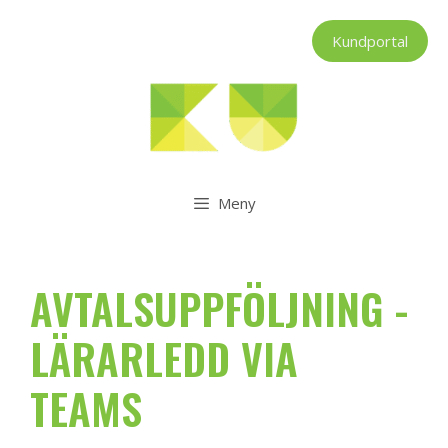
Hoppa
till
Kundportal
innehåll
Meny
AVTALSUPPFÖLJNING -
LÄRARLEDD VIA
TEAMS