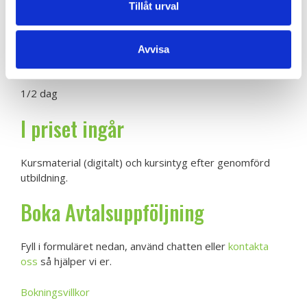
Tillåt urval
Headset/ hörlurar är också att föredra och en bra och
stabil internetuppkoppling.
Avvisa
Utbildningens längd
1/2 dag
I priset ingår
Kursmaterial (digitalt) och kursintyg efter genomförd
utbildning.
Boka Avtalsuppföljning
Fyll i formuläret nedan, använd chatten eller
kontakta
oss
så hjälper vi er.
Bokningsvillkor