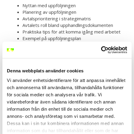
Nyttan med uppföljningen
Planering av uppföljningen
Avtalsprioritering i strategimatris
Avtalets roll bland upphandlingsdokumenten
Praktiska tips för att komma igång med arbetet
Exempel på uppföljningsplan
Dokumentation av arbetet med uppföljningen
Vikten av avtalsuppföljning
Målgrupp
Denna webbplats använder cookies
Vi använder enhetsidentifierare för att anpassa innehållet
Kursen vänder sig till dig som arbetar med
och annonserna till användarna, tillhandahålla funktioner
avtalsuppföljning på något sätt eller är i beslutsfattande
position inom offentlig eller privat sektor. Du kan
för sociala medier och analysera vår trafik. Vi
exempelvis vara upphandlare/inköpare, avtalscontroller,
vidarebefordrar även sådana identifierare och annan
upphandlings-/inköpschef, politiker, kommunchef eller
information från din enhet till de sociala medier och
annan befattning där uppföljning är en del av arbetet
annons- och analysföretag som vi samarbetar med.
eller ansvarsområdet.
Dessa kan i sin tur kombinera informationen med annan
information som du har tillhandahållit eller som de har