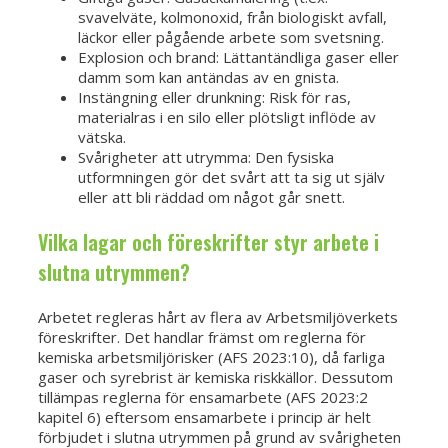
svavelväte, kolmonoxid, från biologiskt avfall,
läckor eller pågående arbete som svetsning.
Explosion och brand: Lättantändliga gaser eller
damm som kan antändas av en gnista.
Instängning eller drunkning: Risk för ras,
materialras i en silo eller plötsligt inflöde av
vätska.
Svårigheter att utrymma: Den fysiska
utformningen gör det svårt att ta sig ut själv
eller att bli räddad om något går snett.
Vilka lagar och föreskrifter styr arbete i
slutna utrymmen?
Arbetet regleras hårt av flera av Arbetsmiljöverkets
föreskrifter. Det handlar främst om reglerna för
kemiska arbetsmiljörisker (AFS 2023:10), då farliga
gaser och syrebrist är kemiska riskkällor. Dessutom
tillämpas reglerna för ensamarbete (AFS 2023:2
kapitel 6) eftersom ensamarbete i princip är helt
förbjudet i slutna utrymmen på grund av svårigheten