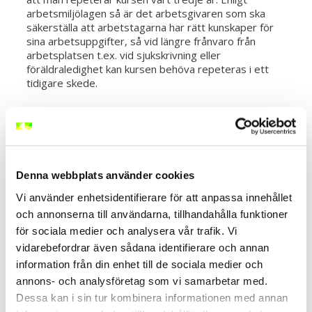
arbetsmiljölagen så är det arbetsgivaren som ska
säkerställa att arbetstagarna har rätt kunskaper för
sina arbetsuppgifter, så vid längre frånvaro från
arbetsplatsen t.ex. vid sjukskrivning eller
föräldraledighet kan kursen behöva repeteras i ett
tidigare skede.
Utbildningen Slutna utrymmen
behandlar framförallt följande
Denna webbplats använder cookies
punkter:
Vi använder enhetsidentifierare för att anpassa innehållet
och annonserna till användarna, tillhandahålla funktioner
Begreppet slutna utrymmen och dess olika
för sociala medier och analysera vår trafik. Vi
miljöer
vidarebefordrar även sådana identifierare och annan
Lagar och regler
information från din enhet till de sociala medier och
Utrustning och skyltning
Risker, riskanalys och räddningsinsats
annons- och analysföretag som vi samarbetar med.
Dessa kan i sin tur kombinera informationen med annan