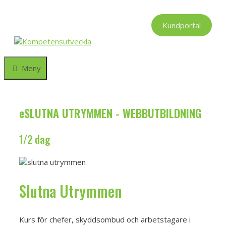
Hoppa
till
Kundportal
innehåll
Meny
eSLUTNA UTRYMMEN - WEBBUTBILDNING
1/2 dag
Slutna Utrymmen
Kurs för chefer, skyddsombud och arbetstagare i