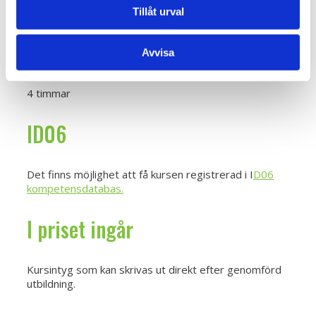
Tillåt urval
dagar på sig att genomföra utbildningen.
Utbildningens längd
Avvisa
4 timmar
ID06
Det finns möjlighet att få kursen registrerad i I
D06
kompetensdatabas.
I priset ingår
Kursintyg som kan skrivas ut direkt efter genomförd
utbildning.