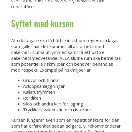
ske i slutna rum, t.ex. svetsare, mekaniker och
reparatörer.
Syftet med kursen
Alla deltagare ska få bättre insikt om regler och lagar
som gäller när det kommer till att arbeta med
säkerhet i slutna utrymmen samt få ett bättre
säkerhetsmedvetande. ALLA slutna rum ska betraktas
som potentiella riskmiljöer och behöver behandlas
med respekt. Exempel på riskmiljöer är:
Gruvor och tunnlar
Avloppsanläggningar
Källarutrymmen
Rördiken
Silos och andra kärl för lagring
Tryckkärl, vakumkärl och cisterner
Kursen fungerar även som en repetitionskurs för den
som har erfarenhet sedan tidigare. Vi rekommenderar
att man repeterar kursen vart tredje år. Enligt