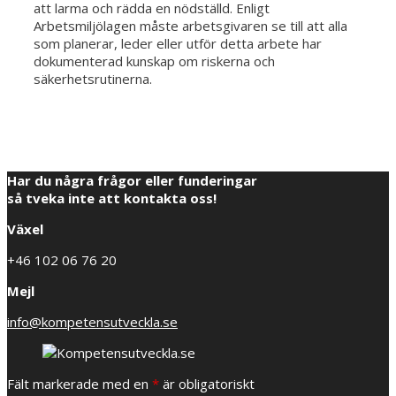
att larma och rädda en nödställd. Enligt
Arbetsmiljölagen måste arbetsgivaren se till att alla
som planerar, leder eller utför detta arbete har
dokumenterad kunskap om riskerna och
säkerhetsrutinerna.
Har du några frågor eller funderingar
så tveka inte att kontakta oss!
Växel
+46 102 06 76 20
Mejl
info@kompetensutveckla.se
Fält markerade med en
*
är obligatoriskt