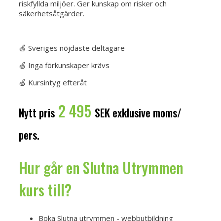
riskfyllda miljöer. Ger kunskap om risker och
säkerhetsåtgärder.
Boka Slutna Utrymmen
🍏 Sveriges nöjdaste deltagare
🍏 Inga förkunskaper krävs
🍏 Kursintyg efteråt
2 495
Nytt pris
SEK exklusive moms/
pers.
Hur går en Slutna Utrymmen
kurs till?
Boka Slutna utrymmen - webbutbildning