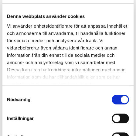
kväve, som är konstruerade för att lagra inre övertryck.
Specifika krav på material, temperatur och konstruktion
anges för att uppfylla säkerhetsstandarder.
Denna webbplats använder cookies
Vi använder enhetsidentifierare för att anpassa innehållet
AFS 2023:7 – Utrustning för Explosiva Atmosfärer
och annonserna till användarna, tillhandahålla funktioner
för sociala medier och analysera vår trafik. Vi
Föreskriften reglerar utrustning och skyddssystem som
vidarebefordrar även sådana identifierare och annan
används i potentiellt explosiva miljöer. Den inkluderar
information från din enhet till de sociala medier och
säkerhetsanordningar som bidrar till att minimera
annons- och analysföretag som vi samarbetar med.
explosionsriskerna, även om de inte är avsedda att
Dessa kan i sin tur kombinera informationen med annan
användas direkt i sådana miljöer.
information som du har tillhandahållit eller som de har
AFS 2023:8 – Förbud mot Ledade Skärverktyg
samlat in när du har använt deras tjänster.
Samtyckesval
Dessa regler förbjuder marknadsföring av vissa ledade
Nödvändig
skärverktyg som används i handhållna röjsågar. Syftet är
att eliminera risken för allvarliga skador vid användning
av dessa verktyg.
Inställningar
AFS 2023:9 – Stegar, Ställningar och Liknande Utrustning