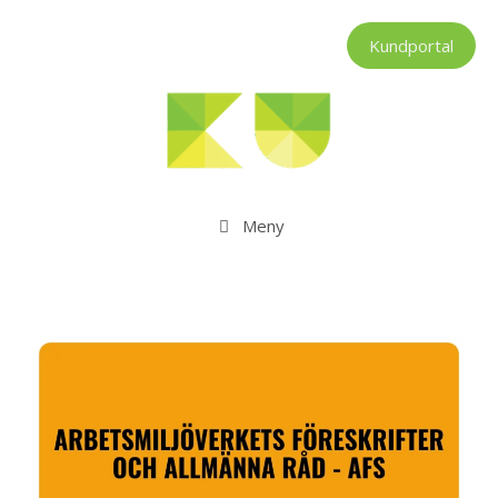
Hoppa
till
Kundportal
innehåll
Meny