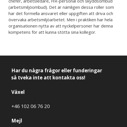
chefer, arbetsledare, HR-personal och skyddsombud
(arbetsmiljöombud). Det är nämligen dessa roller som
har det formella ansvaret eller uppgiften att driva och
övervaka arbetsmiljöarbetet. Men i praktiken har hela
organisationen nytta av att nyckelpersoner har denna
kompetens för att kunna stötta sina kollegor.
Har du några frågor eller funderingar
så tveka inte att kontakta oss!
Växel
+46 102 06 76 20
Mejl