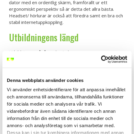
dator med en ordentlig skärm, framförallt ur ett
ergonomiskt perspektiv så är detta det allra bästa.
Headset/ hörlurar är också att föredra samt en bra och
stabil internetuppkoppling.
Utbildningens längd
Utbildningen pågår under 1 dag.
Uppdaterat innehåll
Denna webbplats använder cookies
Utbildningen är uppdaterat utifrån
Arbetsmiljöverkets
nya regelstruktur som börjar gälla från och med 2025.
Vi använder enhetsidentifierare för att anpassa innehållet
och annonserna till användarna, tillhandahålla funktioner
I priset för OSA Online ingår
för sociala medier och analysera vår trafik. Vi
vidarebefordrar även sådana identifierare och annan
Kursmaterial (digitalt) samt kursintyg efter genomförd
information från din enhet till de sociala medier och
godkänd utbildning
annons- och analysföretag som vi samarbetar med.
Dessa kan i sin tur kombinera informationen med annan