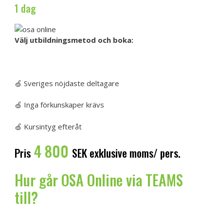
1 dag
Välj utbildningsmetod och boka:
Boka OSA via TEAMS
OSA e-Learning
🍏 Sveriges nöjdaste deltagare
🍏 Inga förkunskaper krävs
🍏 Kursintyg efteråt
4 800
Pris
SEK exklusive moms/ pers.
Hur går OSA Online via TEAMS
till?