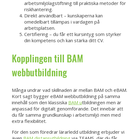
arbetsmiljölagstiftning till praktiska metoder för
riskhantering.
Direkt användbart – kunskaperna kan
omedelbart tillämpas i vardagen på
arbetsplatsen.
Certifiering – du får ett kursintyg som styrker
din kompetens och kan stärka ditt CV.
Kopplingen till BAM
webbutbildning
Många undrar vad skillnaden är mellan BAM och eBAM.
Kort sagt bygger eBAM webbutbildning på samma
innehåll som den klassiska
BAM u
tbildningen men är
anpassad för digitalt genomförande. Det innebär att
du får samma grundkunskap i arbetsmiljö men med
extra flexibilitet.
För den som föredrar lärarledd utbildning erbjuder vi
även
BAM distansutbildning
via TEAMS, där du får