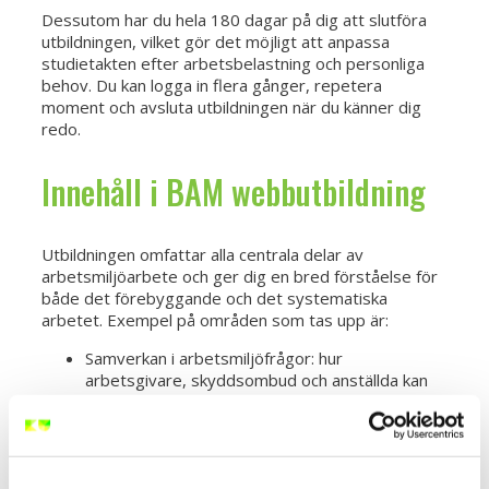
Dessutom har du hela 180 dagar på dig att slutföra
utbildningen, vilket gör det möjligt att anpassa
studietakten efter arbetsbelastning och personliga
behov. Du kan logga in flera gånger, repetera
moment och avsluta utbildningen när du känner dig
redo.
Innehåll i BAM webbutbildning
Utbildningen omfattar alla centrala delar av
arbetsmiljöarbete och ger dig en bred förståelse för
både det förebyggande och det systematiska
arbetet. Exempel på områden som tas upp är:
Samverkan i arbetsmiljöfrågor: hur
arbetsgivare, skyddsombud och anställda kan
arbeta tillsammans för en tryggare arbetsmiljö.
Riskbedömning och förebyggande arbete:
metoder för att undersöka arbetsmiljörisker
och sätta in rätt åtgärder.
Lagar och regler: en genomgång av