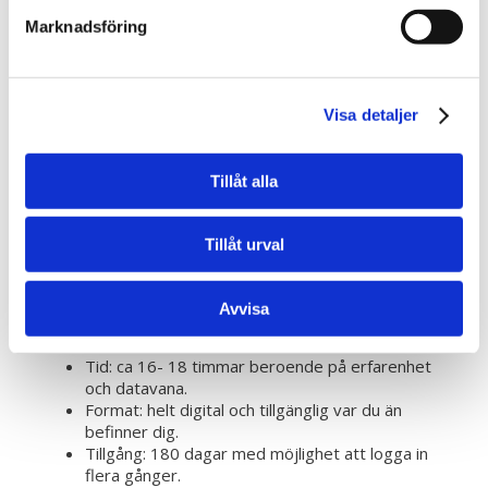
Chefer och arbetsledare som har
Marknadsföring
personalansvar.
Skyddsombud
som behöver fördjupad kunskap
för att kunna verka effektivt i sitt uppdrag.
Medarbetare som vill få en ökad förståelse för
Visa detaljer
arbetsmiljöfrågor.
Eftersom kursen inte har några förkunskapskrav är
Tillåt alla
den öppen för alla, oavsett tidigare erfarenhet.
Utbildningens upplägg och
Tillåt urval
längd
Avvisa
Tid: ca 16- 18 timmar beroende på erfarenhet
och datavana.
Format: helt digital och tillgänglig var du än
befinner dig.
Tillgång: 180 dagar med möjlighet att logga in
flera gånger.