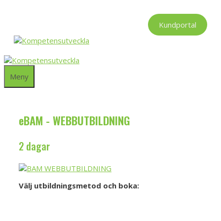
Hoppa
till
Kundportal
innehåll
Meny
eBAM - WEBBUTBILDNING
2 dagar
Välj utbildningsmetod och boka:
Boka BAM e-learning
BAM lärarledd via Teams