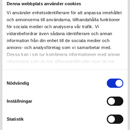
Denna webbplats använder cookies
arbetsmiljölagen, föreskrifter och kollektivavtal.
Systematiskt arbetsmiljöarbete (SAM)
och dess
Vi använder enhetsidentifierare för att anpassa innehållet
praktiska tillämpning.
och annonserna till användarna, tillhandahålla funktioner
Organisatorisk och social arbetsmiljö (OSA)
: hur
för sociala medier och analysera vår trafik. Vi
du hanterar psykosociala faktorer som stress,
vidarebefordrar även sådana identifierare och annan
konflikter och arbetsbelastning.
Uppföljning och utveckling: hur en god
information från din enhet till de sociala medier och
arbetsmiljö bidrar till verksamhetens resultat
annons- och analysföretag som vi samarbetar med.
och kvalitet.
Dessa kan i sin tur kombinera informationen med annan
information som du har tillhandahållit eller som de har
Genom hela utbildningen får du exempel från
verkligheten, vilket gör det lättare att omsätta
samlat in när du har använt deras tjänster.
kunskapen i praktiken.
Samtyckesval
Nödvändig
Målgrupp för eBAM
webbutbildning
Inställningar
Statistik
Denna kurs riktar sig till en bred målgrupp. Framför
allt vänder den sig till: