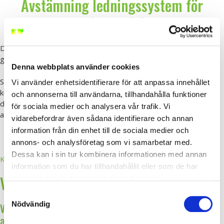
Avstämning ledningssystem för
arbetsmiljö
Det systematiska arbetsmiljöarbete ska gås igenom minst en
gång om året för att säkerställa att alla delarna fungerar.
Denna webbplats använder cookies
Som arbetsgivare så ska man också säkerställa att alla har
Vi använder enhetsidentifierare för att anpassa innehållet
kunskaper om arbetsmiljö och för chefer och arbetsledare ställs
och annonserna till användarna, tillhandahålla funktioner
det högre krav på utbildning. Något som vi gärna hjälper till med
för sociala medier och analysera vår trafik. Vi
att säkerställa.
vidarebefordrar även sådana identifierare och annan
information från din enhet till de sociala medier och
annons- och analysföretag som vi samarbetar med.
Dessa kan i sin tur kombinera informationen med annan
Kontakta oss för offert
information som du har tillhandahållit eller som de har
Vanliga frågor
samlat in när du har använt deras tjänster.
Samtyckesval
Nödvändig
Vad är egentligen ett ledningssystem för
arbetsmiljö?