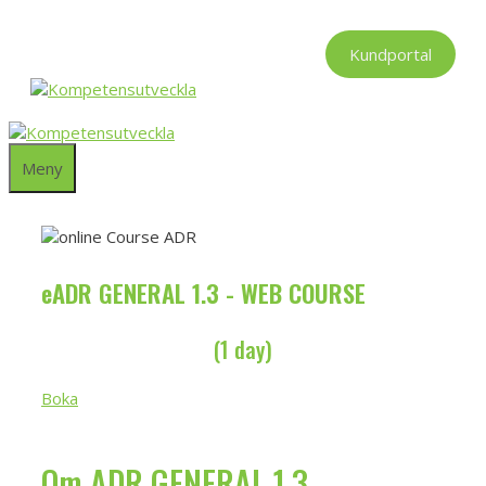
Hoppa
till
Kundportal
innehåll
Meny
eADR GENERAL 1.3 - WEB COURSE
(1 day)
Boka
Om ADR GENERAL 1.3