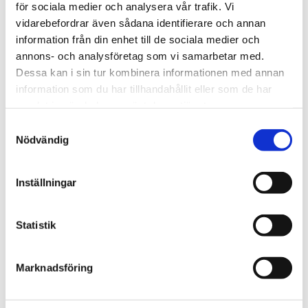
ingår
för sociala medier och analysera vår trafik. Vi
vidarebefordrar även sådana identifierare och annan
information från din enhet till de sociala medier och
Kursintyget för utbildningen ADR General som kan
annons- och analysföretag som vi samarbetar med.
skrivas ut direkt efter genomförd godkänd utbildning.
Dessa kan i sin tur kombinera informationen med annan
information som du har tillhandahållit eller som de har
Boka utbildning i ADR
samlat in när du har använt deras tjänster.
Samtyckesval
Nödvändig
Klicka på knappen
boka
och fyll i formuläret, använd
chatten eller
kontakta oss
så hjälper vi er.
Bokningsvillkor
Inställningar
Boka
Statistik
2 595
Pris
SEK exklusive moms/pers.
Marknadsföring