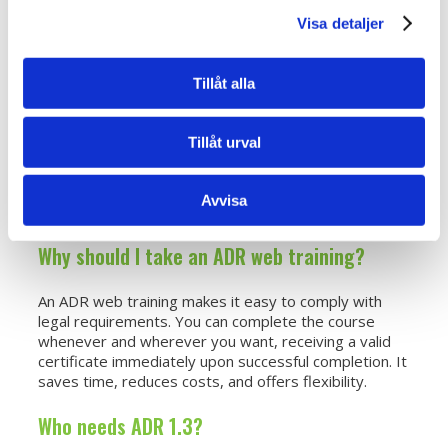
FAQ about ADR Web Training
Visa detaljer
What is ADR 1.3?
Tillåt alla
ADR 1.3 is the fundamental training for everyone
Tillåt urval
involved in handling or transporting dangerous goods.
The course provides knowledge regarding laws,
regulations, and practical routines to prevent
Avvisa
accidents and create a safe working environment.
Why should I take an ADR web training?
An ADR web training makes it easy to comply with
legal requirements. You can complete the course
whenever and wherever you want, receiving a valid
certificate immediately upon successful completion. It
saves time, reduces costs, and offers flexibility.
Who needs ADR 1.3?