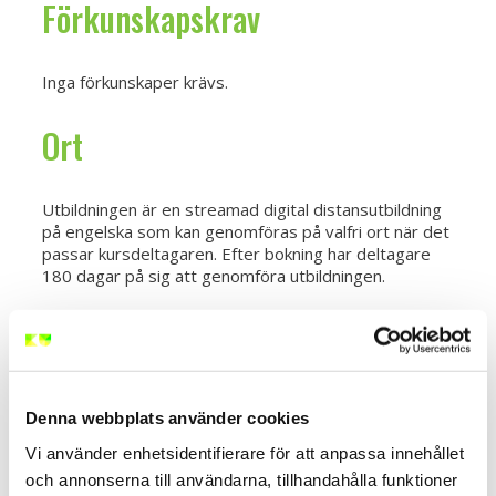
Förkunskapskrav
Inga förkunskaper krävs.
Ort
Utbildningen är en streamad digital distansutbildning
på engelska som kan genomföras på valfri ort när det
passar kursdeltagaren. Efter bokning har deltagare
180 dagar på sig att genomföra utbildningen.
Utbildningens längd
1 dag
Denna webbplats använder cookies
I priset för ADR utbildning
Vi använder enhetsidentifierare för att anpassa innehållet
och annonserna till användarna, tillhandahålla funktioner