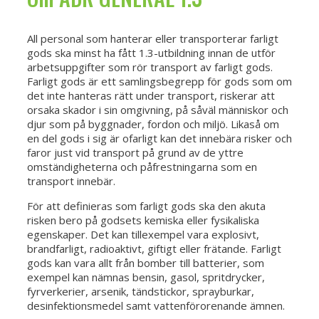
All personal som hanterar eller transporterar farligt
gods ska minst ha fått 1.3-utbildning innan de utför
arbetsuppgifter som rör transport av farligt gods.
Farligt gods är ett samlingsbegrepp för gods som om
det inte hanteras rätt under transport, riskerar att
orsaka skador i sin omgivning, på såväl människor och
djur som på byggnader, fordon och miljö. Likaså om
en del gods i sig är ofarligt kan det innebära risker och
faror just vid transport på grund av de yttre
omständigheterna och påfrestningarna som en
transport innebär.
För att definieras som farligt gods ska den akuta
risken bero på godsets kemiska eller fysikaliska
egenskaper. Det kan tillexempel vara explosivt,
brandfarligt, radioaktivt, giftigt eller frätande. Farligt
gods kan vara allt från bomber till batterier, som
exempel kan nämnas bensin, gasol, spritdrycker,
fyrverkerier, arsenik, tändstickor, sprayburkar,
desinfektionsmedel samt vattenförorenande ämnen.