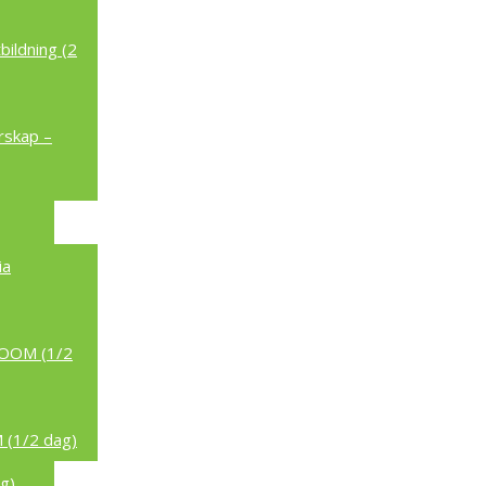
ildning (2
rskap –
ia
/ZOOM (1/2
 (1/2 dag)
g)