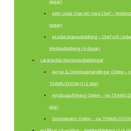
dagar)
eAtt Leda Utan Att Vara Chef – Webbutb
dagar)
eLedarskapsutbildning – Chef och Leda
Webbutbildning (4 dagar)
Lärarledda Ekonomiutbildningar
Avrop & Direktupphandlingar Online – v
TEAMS/ZOOM (1/2 dag)
Avtalsuppföljning Online – via TEAMS
dag)
Spendanalys Online – via TEAMS/ZOOM
eHållbar Utveckling – Webbutbildning (1/4 da