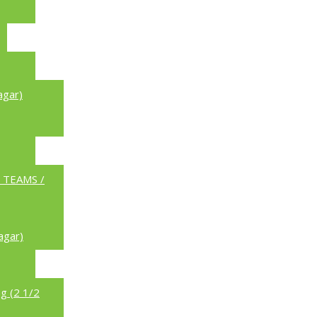
agar)
a TEAMS /
agar)
g (2 1/2