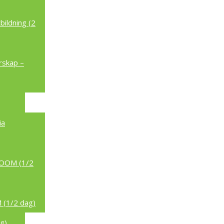
ildning (2
rskap –
ia
/ZOOM (1/2
 (1/2 dag)
g)