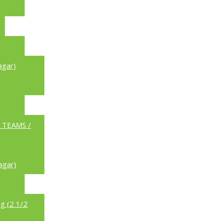
agar)
a TEAMS /
agar)
g (2 1/2