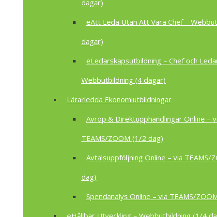
dagar)
eAtt Leda Utan Att Vara Chef – Webbutb
dagar)
eLedarskapsutbildning – Chef och Leda
Webbutbildning (4 dagar)
Lärarledda Ekonomiutbildningar
Avrop & Direktupphandlingar Online – v
TEAMS/ZOOM (1/2 dag)
Avtalsuppföljning Online – via TEAMS
dag)
Spendanalys Online – via TEAMS/ZOOM
eHållbar Utveckling – Webbutbildning (1/4 da