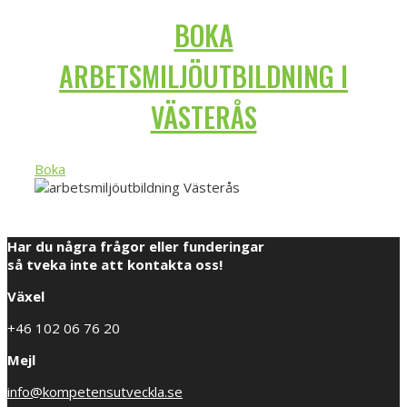
BOKA
ARBETSMILJÖUTBILDNING I
VÄSTERÅS
Boka
Har du några frågor eller funderingar
så tveka inte att kontakta oss!
Växel
+46 102 06 76 20
Mejl
info@kompetensutveckla.se