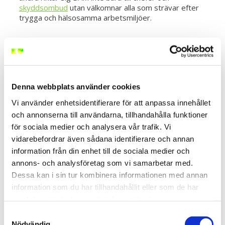
skyddsombud
utan välkomnar alla som strävar efter
trygga och hälsosamma arbetsmiljöer.
Varför välja BAM - Bättre
Arbetsmiljö, en
arbetsmiljöutbildning Västerås?
Denna webbplats använder cookies
Vi använder enhetsidentifierare för att anpassa innehållet
och annonserna till användarna, tillhandahålla funktioner
Med närvaro i Västerås blir utbildningen mer
för sociala medier och analysera vår trafik. Vi
tillgänglig och bekväm för alla verksamma. Vi känner till
vidarebefordrar även sådana identifierare och annan
Västerås unika arbetsmiljöbehov och anpassar vår
utbildning därefter. På så vis ger vi dig verktyg som
information från din enhet till de sociala medier och
är både relevanta och praktiska för att hantera dina
annons- och analysföretag som vi samarbetar med.
utmaningar.
Dessa kan i sin tur kombinera informationen med annan
information som du har tillhandahållit eller som de har
Målgrupp BAM - Bättre
samlat in när du har använt deras tjänster.
Samtyckesval
Arbetsmiljö
Nödvändig