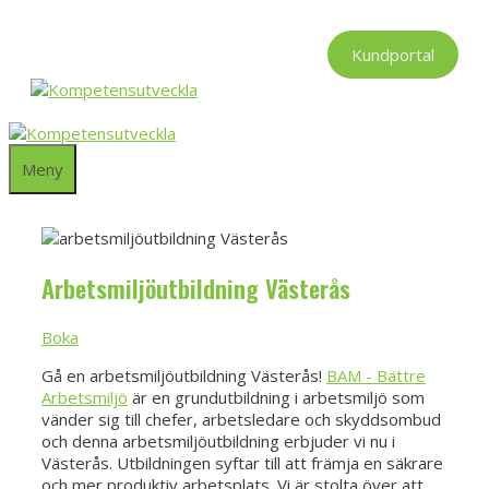
Hoppa
till
Kundportal
innehåll
Meny
Arbetsmiljöutbildning Västerås
Boka
Gå en arbetsmiljöutbildning Västerås!
BAM - Bättre
Arbetsmiljö
är en grundutbildning i arbetsmiljö som
vänder sig till chefer, arbetsledare och skyddsombud
och denna arbetsmiljöutbildning erbjuder vi nu i
Västerås. Utbildningen syftar till att främja en säkrare
och mer produktiv arbetsplats. Vi är stolta över att