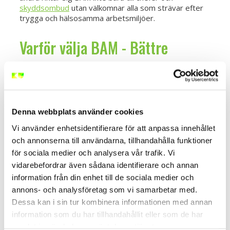
skyddsombud
utan välkomnar alla som strävar efter
trygga och hälsosamma arbetsmiljöer.
Varför välja BAM - Bättre
Arbetsmiljö, en
arbetsmiljöutbildning
Gällivare?
Denna webbplats använder cookies
Vi använder enhetsidentifierare för att anpassa innehållet
och annonserna till användarna, tillhandahålla funktioner
Med närvaro i Gällivare blir utbildningen mer tillgänglig
för sociala medier och analysera vår trafik. Vi
och bekväm för alla verksamma. Vi känner till
vidarebefordrar även sådana identifierare och annan
Gällivares unika arbetsmiljöbehov och anpassar vår
utbildning därefter. På så vis ger vi dig verktyg som
information från din enhet till de sociala medier och
är både relevanta och praktiska för att hantera dina
annons- och analysföretag som vi samarbetar med.
utmaningar.
Intresserad av en
BAM utbildning
på en
Dessa kan i sin tur kombinera informationen med annan
annan ort?
information som du har tillhandahållit eller som de har
samlat in när du har använt deras tjänster.