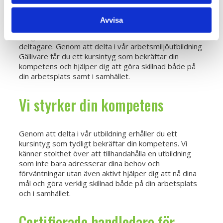
Vi erbjuder en dynamisk och interaktiv
inlärningsupplevelse där teori kombineras med
Avvisa
praktiska exempel och diskussioner. Oavsett din
bakgrund eller erfarenhetsnivå, välkomnar vi alla
deltagare. Genom att delta i vår arbetsmiljöutbildning
Gällivare får du ett kursintyg som bekräftar din
kompetens och hjälper dig att göra skillnad både på
din arbetsplats samt i samhället.
Vi styrker din kompetens
Genom att delta i vår utbildning erhåller du ett
kursintyg som tydligt bekräftar din kompetens. Vi
känner stolthet över att tillhandahålla en utbildning
som inte bara adresserar dina behov och
förväntningar utan även aktivt hjälper dig att nå dina
mål och göra verklig skillnad både på din arbetsplats
och i samhället.
Certifierade handledare för