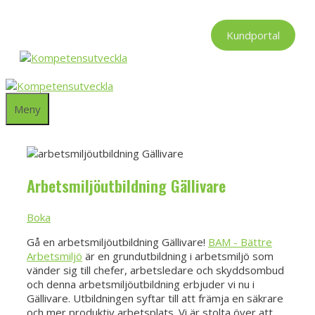
Hoppa
till
Kundportal
innehåll
Meny
Arbetsmiljöutbildning Gällivare
Boka
Gå en arbetsmiljöutbildning Gällivare!
BAM - Bättre
Arbetsmiljö
är en grundutbildning i arbetsmiljö som
vänder sig till chefer, arbetsledare och skyddsombud
och denna arbetsmiljöutbildning erbjuder vi nu i
Gällivare. Utbildningen syftar till att främja en säkrare
och mer produktiv arbetsplats. Vi är stolta över att