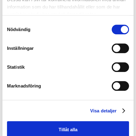
information som du har tillhandahållit eller som de har
samlat in när du har använt deras tjänster.
Ny kurs om våld och
Samtyckesval
Nödvändig
hot i arbetsmiljö
Inställningar
Kompetensutveckla lanserar ny
onlinekurs
om våld
Statistik
och hot i arbetsmiljön
Kursen syftar till att förbättra arbetsmiljön på ditt
företag och minska riskerna med våld och hot för
Marknadsföring
arbetstagarna. Upplägget för denna utbildning är att
först gå igenom lagar och föreskrifter som omfattar
våld och hot på arbetsplatsen. Därefter kommer vi att
presentera olika verktyg att ta till för att hantera en
Visa detaljer
hotfull eller våldsam situation.Utbildningen är framförallt
till för arbetsledare, skyddsombud och arbetare som i
sin yrkesroll har behov av kunskap om våld och hot i sin
Tillåt alla