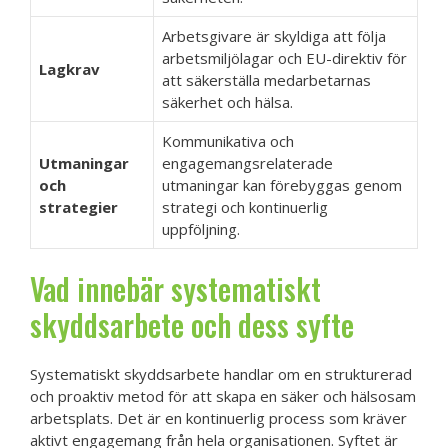
Arbetsgivare är skyldiga att följa
arbetsmiljölagar och EU-direktiv för
Lagkrav
att säkerställa medarbetarnas
säkerhet och hälsa.
Kommunikativa och
Utmaningar
engagemangsrelaterade
och
utmaningar kan förebyggas genom
strategier
strategi och kontinuerlig
uppföljning.
Vad innebär systematiskt
skyddsarbete och dess syfte
Systematiskt skyddsarbete handlar om en strukturerad
och proaktiv metod för att skapa en säker och hälsosam
arbetsplats. Det är en kontinuerlig process som kräver
aktivt engagemang från hela organisationen. Syftet är