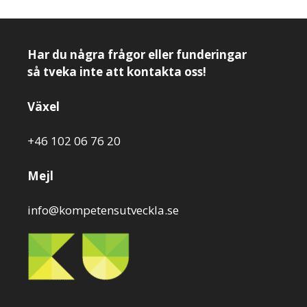
Har du några frågor eller funderingar
så tveka inte att kontakta oss!
Växel
+46 102 06 76 20
Mejl
info@kompetensutveckla.se