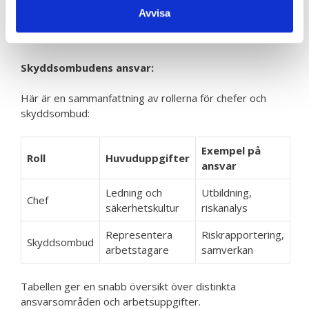
Säkerställa medarbetares utbildning och
Avvisa
kompetens
Skapa en kultur som prioriterar säkerhet
Skyddsombudens ansvar:
Här är en sammanfattning av rollerna för chefer och
skyddsombud:
Exempel på
Roll
Huvuduppgifter
ansvar
Ledning och
Utbildning,
Chef
säkerhetskultur
riskanalys
Representera
Riskrapportering,
Skyddsombud
arbetstagare
samverkan
Tabellen ger en snabb översikt över distinkta
ansvarsområden och arbetsuppgifter.