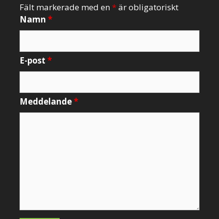
Fält markerade med en
*
är obligatoriskt
Namn
*
E-post
*
Meddelande
*