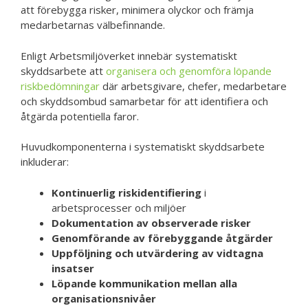
att förebygga risker, minimera olyckor och främja
medarbetarnas välbefinnande.
Enligt Arbetsmiljöverket innebär systematiskt
skyddsarbete att
organisera och genomföra löpande
riskbedömningar
där arbetsgivare, chefer, medarbetare
och skyddsombud samarbetar för att identifiera och
åtgärda potentiella faror.
Huvudkomponenterna i systematiskt skyddsarbete
inkluderar:
Kontinuerlig riskidentifiering
i
arbetsprocesser och miljöer
Dokumentation av observerade risker
Genomförande av förebyggande åtgärder
Uppföljning och utvärdering av vidtagna
insatser
Löpande kommunikation mellan alla
organisationsnivåer