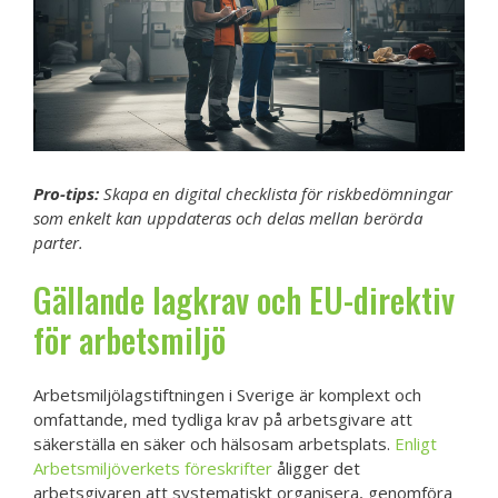
Pro-tips:
Skapa en digital checklista för riskbedömningar
som enkelt kan uppdateras och delas mellan berörda
parter.
Gällande lagkrav och EU-direktiv
för arbetsmiljö
Arbetsmiljölagstiftningen i Sverige är komplext och
omfattande, med tydliga krav på arbetsgivare att
säkerställa en säker och hälsosam arbetsplats.
Enligt
Arbetsmiljöverkets föreskrifter
åligger det
arbetsgivaren att systematiskt organisera, genomföra