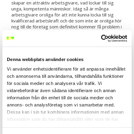
skapar en attraktiv arbetsgivare, vad lockar till sig
unga, kompetenta människor. Idag så är många
arbetsgivare oroliga för att inte kunna locka till sig
kvalificerad arbetskraft och de som inte är oroliga hör
nog till de företag som definitivt kommer få problem i
framtiden med just detta. Vi ser att fler och fler
företag lägger mer resurser på Employer Branding,
det vill säga att organisationerna marknadsför sig
som arbetsgivare mot en önskad målgrupp.
Denna webbplats använder cookies
Millennials har och kommer i ännu större utsträckning
att förändra arbetsmarknaden i grunden utav flera
Vi använder enhetsidentifierare för att anpassa innehållet
olika anledningar och som arbetsgivare så behövs det
och annonserna till användarna, tillhandahålla funktioner
helt nya strategier för att attrahera denna
för sociala medier och analysera vår trafik. Vi
grupp. Enligt ett flertal studier som har utförts på
vidarebefordrar även sådana identifierare och annan
millennials, uppger nästan hälften att de planerar att
lämna sina jobb inom de närmaste två åren och att en
information från din enhet till de sociala medier och
femtedel berättar att de har bytt jobb under det
annons- och analysföretag som vi samarbetar med.
senaste året. Hälften av denna grupp stannar högst
Dessa kan i sin tur kombinera informationen med annan
två år på en arbetsplats och detta är en förändring
information som du har tillhandahållit eller som de har
jämfört med tidigare generationer. För företag
samlat in när du har använt deras tjänster.
innebär detta stora kostnader runt om i världen för
rekryteringar.