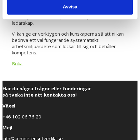
arbetsmiljö, att arbetsmiljöfaktorer är något som
Avvisa
lockar till sig millennials och vill ni vara en attraktiv
arbetsgivare så satsa på arbetsmiljöarbete och
ledarskap.
Vi kan ge er verktygen och kunskaperna så att ni kan
bedriva ett väl fungerande systematiskt
arbetsmiljöarbete som lockar till sig och behåller
kompetens.
Boka
Har du några frågor eller funderingar
så tveka inte att kontakta oss!
Växel
+46 102 06 76 20
Mejl
info@kompetensutveckla.se