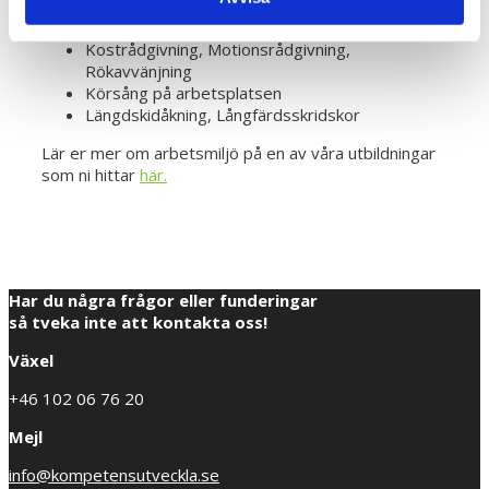
squaredance, zumba, folkdans, cheerleading och
jazzdans
Kostrådgivning, Motionsrådgivning,
Rökavvänjning
Körsång på arbetsplatsen
Längdskidåkning, Långfärdsskridskor
Lär er mer om arbetsmiljö på en av våra utbildningar
som ni hittar
här.
Har du några frågor eller funderingar
så tveka inte att kontakta oss!
Växel
+46 102 06 76 20
Mejl
info@kompetensutveckla.se