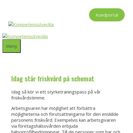
Hoppa
till
Kundportal
innehåll
Meny
Idag står friskvård på schemat
Idag så kör vi ett styrketräningspass på vår
friskvårdstimme.
Arbetsgivaren har möjlighet att förbättra
möjligheterna och förutsättningarna för den enskilde
personens friskvård. Exempelvis kan arbetsgivaren
via företagshälsovården er­bjuda
hälsoprofilbedömningar. Till de personer som har och