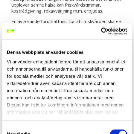
upplever sämre hälsa kan friskvårdstimmar,
kostrådgivning, rökavvänjning m.m. erbjudas.
En avgörande förutsättning för att friskvården ska ge
resultat är en aktiv medverkan och att alla tar sitt
eget ansvar för att förändra sina levnadsvanor och sin
livsstil.
Träningsformer som klassas som friskvård är:
Denna webbplats använder cookies
Gym och gymnastik så som Aerobics,
Vi använder enhetsidentifierare för att anpassa innehållet
Bodypump, Crossfit, Core,
och annonserna till användarna, tillhandahålla funktioner
Jogging, Styrketräning, Spinning, Korpidrott,
för sociala medier och analysera vår trafik. Vi
Step-up, Stavgång, Stretching
vidarebefordrar även sådana identifierare och annan
Massage, Bindvävsmassage, Akupressur,
Akupunktur om det används i form av för
information från din enhet till de sociala medier och
avslappning, laserbehandling som massage,
annons- och analysföretag som vi samarbetar med.
ljusterapi, Reflexologi/zonterapi, Rosenterapi,
Dessa kan i sin tur kombinera informationen med annan
Örtbad
information som du har tillhandahållit eller som de har
Appar som ger ”möjlighet till enklare slag av
samlat in när du har använt deras tjänster.
motion och annan friskvård” så som
viktminskning eller löpträning
Samtyckesval
Balansträning