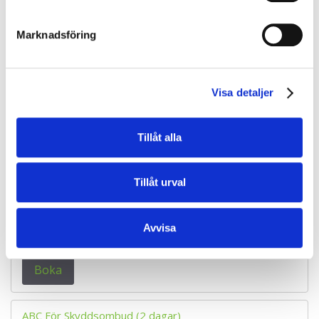
BAS P/U - Byggarbetsmiljösamordnare (1 dag)
Marknadsföring
Örebro
2026-08-11
Visa detaljer
6 500 kr
exkl. moms
Boka
Tillåt alla
BAS P/U Online - Lärarledd Webbutbildning (1 dag)
Tillåt urval
Alla Webbutbildningar
2026-08-11
Avvisa
5 800 kr
exkl. moms
Boka
ABC För Skyddsombud (2 dagar)