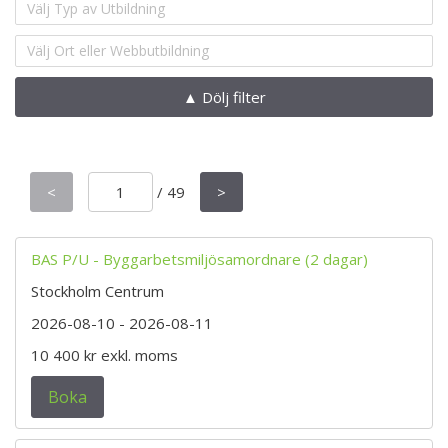
Välj Typ av Utbildning
Välj Ort eller Webbutbildning
▲ Dölj filter
<
/
49
>
BAS P/U - Byggarbetsmiljösamordnare (2 dagar)
Stockholm Centrum
2026-08-10
- 2026-08-11
10 400 kr
exkl. moms
Boka