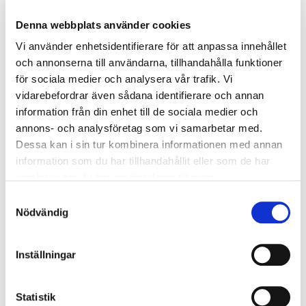
Boka
Denna webbplats använder cookies
Vi använder enhetsidentifierare för att anpassa innehållet
BAS P/U - Byggarbetsmiljösamordnare (1 dag)
och annonserna till användarna, tillhandahålla funktioner
Sveg
för sociala medier och analysera vår trafik. Vi
vidarebefordrar även sådana identifierare och annan
2026-08-11
information från din enhet till de sociala medier och
6 500 kr
exkl. moms
annons- och analysföretag som vi samarbetar med.
Dessa kan i sin tur kombinera informationen med annan
Boka
information som du har tillhandahållit eller som de har
samlat in när du har använt deras tjänster.
BAS P/U - Byggarbetsmiljösamordnare (1 dag)
Samtyckesval
Nödvändig
Östersund
2026-08-11
Inställningar
6 500 kr
exkl. moms
Boka
Statistik