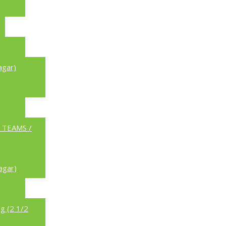
agar)
a TEAMS /
agar)
g (2 1/2