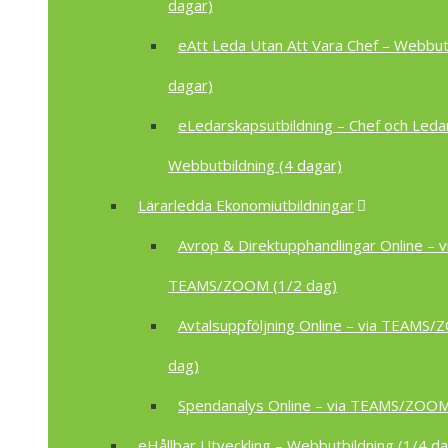
dagar)
eAtt Leda Utan Att Vara Chef – Webbutb
dagar)
eLedarskapsutbildning – Chef och Leda
Webbutbildning (4 dagar)
Lärarledda Ekonomiutbildningar
Avrop & Direktupphandlingar Online – v
TEAMS/ZOOM (1/2 dag)
Avtalsuppföljning Online – via TEAMS
dag)
Spendanalys Online – via TEAMS/ZOOM
eHållbar Utveckling – Webbutbildning (1/4 da