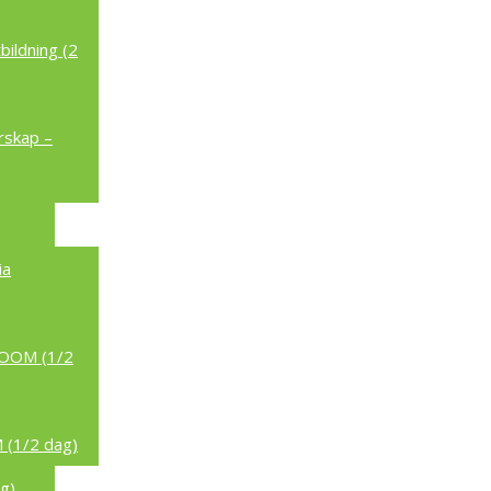
ildning (2
rskap –
ia
/ZOOM (1/2
 (1/2 dag)
g)