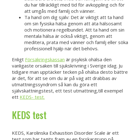
du har tillräckligt med tid för avkoppling och för
att umgås med familj och vänner.
Ta hand om dig själv: Det är viktigt att ta hand
om sin fysiska hälsa genom att äta hälsosamt
och motionera regelbundet. Att ta hand om sin
mentala hälsa är också viktigt, genom att
meditera, prata med vänner och familj eller söka
professionell hjälp när det behövs.
Enligt
Försäkringskassan
är psykisk ohälsa den
vanligaste orsaken till sjukskrivning i Sverige idag. Ju
tidigare man upptäcker tecken på ohälsa desto bättre
är det, för att se om du är på väg att drabbas av
utmattningssyndrom så kan du göra ett
självskattningstest, ett test utmattning,till exempel
ett
KEDS- test.
KEDS test
KEDS, Karolinska Exhaustion Disorder Scale är ett
test som har tagits fram av en forskargrupp på