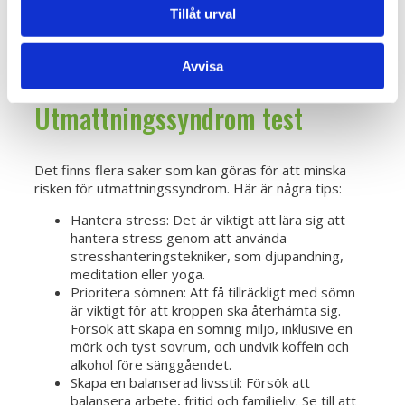
förekomma samtidigt med
Tillåt urval
utmattningssyndrom.
Förebygg att bli utbränd -
Avvisa
Utmattningssyndrom test
Det finns flera saker som kan göras för att minska
risken för utmattningssyndrom. Här är några tips:
Hantera stress: Det är viktigt att lära sig att
hantera stress genom att använda
stresshanteringstekniker, som djupandning,
meditation eller yoga.
Prioritera sömnen: Att få tillräckligt med sömn
är viktigt för att kroppen ska återhämta sig.
Försök att skapa en sömnig miljö, inklusive en
mörk och tyst sovrum, och undvik koffein och
alkohol före sänggåendet.
Skapa en balanserad livsstil: Försök att
balansera arbete, fritid och familjeliv. Se till att