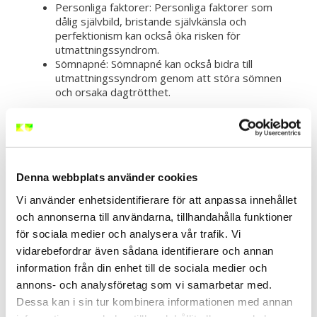
Personliga faktorer: Personliga faktorer som
dålig självbild, bristande självkänsla och
perfektionism kan också öka risken för
utmattningssyndrom.
Sömnapné: Sömnapné kan också bidra till
utmattningssyndrom genom att störa sömnen
och orsaka dagtrötthet.
Beh
andling av
utmattningssyndrom
Denna webbplats använder cookies
Vi använder enhetsidentifierare för att anpassa innehållet
Behandlingen fokuserar på att minska stress och
och annonserna till användarna, tillhandahålla funktioner
hjälpa personen att återhämta sig. Här är några av de
vanligaste behandlingsalternativen för
för sociala medier och analysera vår trafik. Vi
utmattningssyndrom:
vidarebefordrar även sådana identifierare och annan
information från din enhet till de sociala medier och
Viloperiod: Viloperiod är en av de viktigaste
annons- och analysföretag som vi samarbetar med.
behandlingsmetoderna för
utmattningssyndrom. Att vila och ta en paus
Dessa kan i sin tur kombinera informationen med annan
från arbete och stressiga situationer kan hjälpa