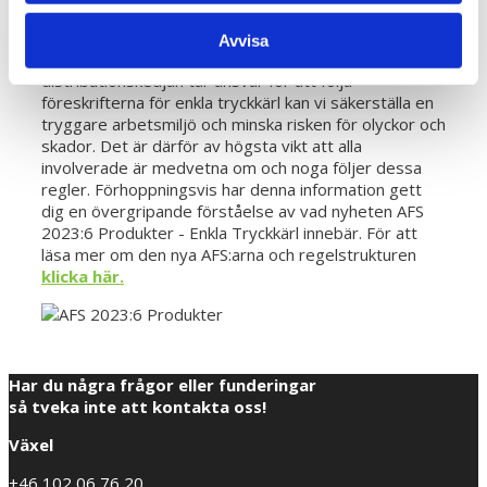
på marknaden och att de hanterar eventuella risker
eller klagomål som uppstår efter distributionen.
Avvisa
Genom att alla parter i tillverknings- och
distributionskedjan tar ansvar för att följa
föreskrifterna för enkla tryckkärl kan vi säkerställa en
tryggare arbetsmiljö och minska risken för olyckor och
skador. Det är därför av högsta vikt att alla
involverade är medvetna om och noga följer dessa
regler. Förhoppningsvis har denna information gett
dig en övergripande förståelse av vad nyheten AFS
2023:6 Produkter - Enkla Tryckkärl innebär. För att
läsa mer om den nya AFS:arna och regelstrukturen
klicka här.
Har du några frågor eller funderingar
så tveka inte att kontakta oss!
Växel
+46 102 06 76 20