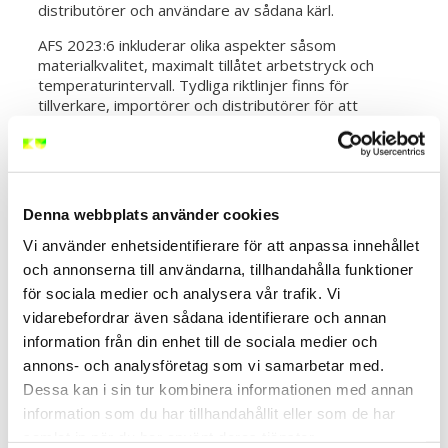
distributörer och användare av sådana kärl.
AFS 2023:6 inkluderar olika aspekter såsom
materialkvalitet, maximalt tillåtet arbetstryck och
temperaturintervall. Tydliga riktlinjer finns för
tillverkare, importörer och distributörer för att
säkerställa korrekt uppfyllelse av kraven samt korrekt
märkning och dokumentation.
Genom att följa dessa föreskrifter minskar risken för
olyckor och skador i samband med användningen av
Denna webbplats använder cookies
enkla tryckkärl. Det är viktigt att alla parter, från
tillverkare till slutanvändare, tar ansvar för att följa
Vi använder enhetsidentifierare för att anpassa innehållet
dessa regler och därmed bidrar till en säkrare
och annonserna till användarna, tillhandahålla funktioner
arbetsmiljö.
för sociala medier och analysera vår trafik. Vi
vidarebefordrar även sådana identifierare och annan
Tillverkare av produkter
information från din enhet till de sociala medier och
annons- och analysföretag som vi samarbetar med.
Dessa kan i sin tur kombinera informationen med annan
För tillverkarna kräver detta att de ser till att deras
information som du har tillhandahållit eller som de har
produkter
uppfyller de viktiga säkerhetskraven som
fastställs i föreskrifterna, i AFS 2023:6. Det innebär
samlat in när du har använt deras tjänster.