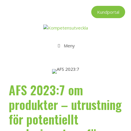
Hoppa
till
Kundportal
innehåll
Meny
AFS 2023:7 om
produkter – utrustning
för potentiellt