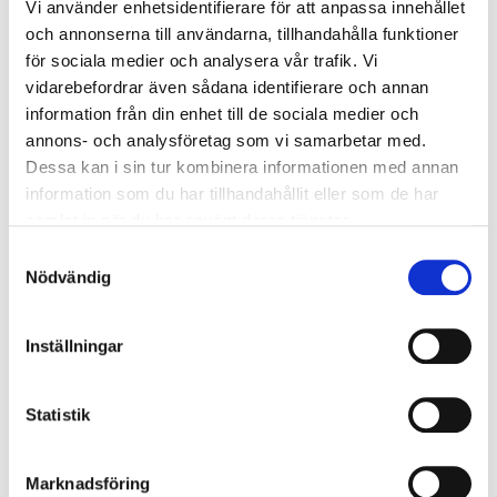
avsedd för hushållsbruk eller personlig skyddsutrustning
Vi använder enhetsidentifierare för att anpassa innehållet
som regleras av andra direktiv. För mer information,
och annonserna till användarna, tillhandahålla funktioner
klicka här.
för sociala medier och analysera vår trafik. Vi
vidarebefordrar även sådana identifierare och annan
För att säkerställa överensstämmelse och säkerhet,
information från din enhet till de sociala medier och
innehåller föreskrifterna 2023:7 tydliga begrepp och
annons- och analysföretag som vi samarbetar med.
krav. Begrepp som ackreditering,
CE-märkning
och
Dessa kan i sin tur kombinera informationen med annan
bedömning av överensstämmelse är centrala. De
information som du har tillhandahållit eller som de har
används för att säkerställa att produkterna uppfyller de
fastställda standarderna. Dessutom specificeras olika
samlat in när du har använt deras tjänster.
förfaranden för bedömning av överensstämmelse,
Samtyckesval
beroende på vilken typ av utrustning eller komponenter
Nödvändig
som är inblandade.
Säkerhetsföreskrifter för
Inställningar
explosiv miljö 2023:7
Statistik
En central del av dessa bestämmelser är även kraven
för att tillhandahålla på marknaden. För att produkter
Marknadsföring
ska få släppas ut på marknaden, måste de uppfylla de