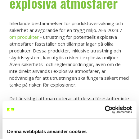
explosiva atmosfärer
Inledande bestämmelser för produktövervakning och
säkerhet är avgörande för en trygg miljö. AFS 2023:7
om produkter
- utrustning för potentiellt explosiva
atmosfärer fastställer och tillämpar lagar på olika
produkter. Dessa produkter, inklusive utrustning och
skyddssystem, kan utgöra risker i explosiva miljöer.
Även säkerhets- och regleranordningar, även om de
inte direkt används i explosiva atmosfärer, är
nödvändiga för att utrustningen ska fungera säkert med
tanke på risken för explosioner.
Det är viktigt att man noterar att dessa föreskrifter inte
gäller alla typer av utrustning. Till exempel undantas
medicinsk utrustning som används inom medicinska
miljöer. Samt produkter som endast är potentiellt
explosiva på grund av närvaron av explosiva
Denna webbplats använder cookies
substanser. På samma sätt omfattas inte utrustning