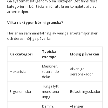
Gå systematiskt igenom olika risktyper. Det finns flera
kategorier ni bör täcka in för att få en komplett bild av
arbetsmiljön.
Vilka risktyper bör ni granska?
Här är en sammanställning av vanliga arbetsmiljörisker
och deras möjliga påverkan:
Typiska
Riskkategori
Möjlig påverkan
exempel
Maskiner,
Allvarliga
Mekaniska
roterande
personskador
delar
Tunga lyft,
Ergonomiska
monotona
Belastningsskador
uppg.
Damm,
Allergier,