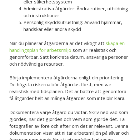
eller säkerhetssystem
Administrativa åtgärder: Ändra rutiner, utbildning
och instruktioner
Personlig skyddsutrustning: Använd hjälmmar,
handskar eller andra skydd
När du planerar åtgärderna är det viktigt att
skapa en
handlingsplan för arbetsmiljö
som är realistisk och
genomförbar. Sätt konkreta datum, ansvariga personer
och nödvändiga resurser.
Börja implementera åtgärderna enligt din prioritering.
De högsta riskerna bör åtgärdas först, men var
realistisk med tidsplanen. Det är bättre att genomföra
få åtgärder helt än många åtgärder som inte blir klara.
Dokumentera varje åtgärd du vidtar. Skriv ned vad som
gjordes, när det gjordes och vem som gjorde det. Ta
fotografier av före och efter om det är relevant. Denna
dokumentation visar att ni tar arbetsmiljön på allvar och
fungerar som bevis för att ni uppfyller lagkraven.