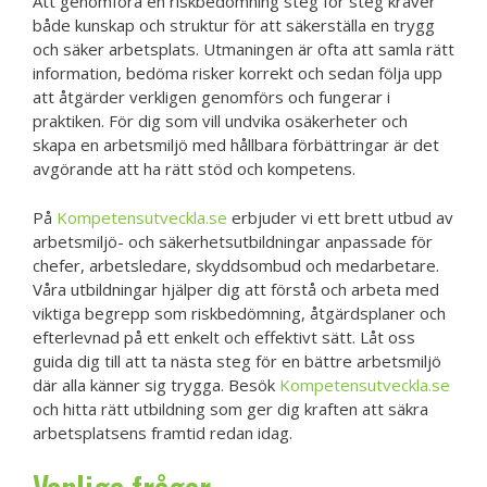
Att genomföra en riskbedömning steg för steg kräver
både kunskap och struktur för att säkerställa en trygg
och säker arbetsplats. Utmaningen är ofta att samla rätt
information, bedöma risker korrekt och sedan följa upp
att åtgärder verkligen genomförs och fungerar i
praktiken. För dig som vill undvika osäkerheter och
skapa en arbetsmiljö med hållbara förbättringar är det
avgörande att ha rätt stöd och kompetens.
På
Kompetensutveckla.se
erbjuder vi ett brett utbud av
arbetsmiljö- och säkerhetsutbildningar anpassade för
chefer, arbetsledare, skyddsombud och medarbetare.
Våra utbildningar hjälper dig att förstå och arbeta med
viktiga begrepp som riskbedömning, åtgärdsplaner och
efterlevnad på ett enkelt och effektivt sätt. Låt oss
guida dig till att ta nästa steg för en bättre arbetsmiljö
där alla känner sig trygga. Besök
Kompetensutveckla.se
och hitta rätt utbildning som ger dig kraften att säkra
arbetsplatsens framtid redan idag.