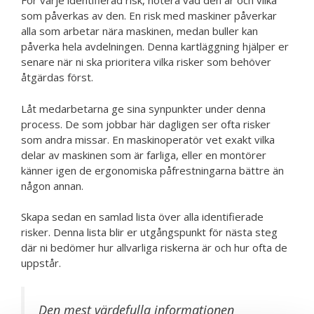
För varje identifierad risk, notera vad den är och vilka
som påverkas av den. En risk med maskiner påverkar
alla som arbetar nära maskinen, medan buller kan
påverka hela avdelningen. Denna kartläggning hjälper er
senare när ni ska prioritera vilka risker som behöver
åtgärdas först.
Låt medarbetarna ge sina synpunkter under denna
process. De som jobbar här dagligen ser ofta risker
som andra missar. En maskinoperatör vet exakt vilka
delar av maskinen som är farliga, eller en montörer
känner igen de ergonomiska påfrestningarna bättre än
någon annan.
Skapa sedan en samlad lista över alla identifierade
risker. Denna lista blir er utgångspunkt för nästa steg
där ni bedömer hur allvarliga riskerna är och hur ofta de
uppstår.
Den mest värdefulla informationen