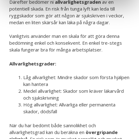
Därefter bedömer ni
allvarlighetsgraden
av en
potentiell skada. En risk från tunga lyft kan leda till
ryggskador som gör att någon är sjukskriven i veckor,
medan en liten skärsår kan läka på några dagar.
Vanligtvis använder man en skala för att göra denna
bedömning enkel och konsekvent. En enkel tre-stegs
skala fungerar bra för många arbetsplatser.
Allvarlighetsgrader:
Låg allvarlighet: Mindre skador som första hjälpen
kan hantera
Medel allvarlighet: Skador som kräver läkarvård
och sjukskrivning
Hög allvarlighet: Allvarliga eller permanenta
skador, dödsfall
När du har bedömt både sannolikhet och
allvarlighetsgrad kan du beräkna en
övergripande
risknivå
. En risk som är mycket sannolikt och mycket