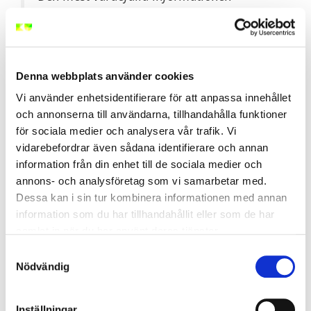
kommer ofta från människorna som
möter riskerna dag efter dag, inte från
administrativa skrivbord.
Denna webbplats använder cookies
Vi använder enhetsidentifierare för att anpassa innehållet
Genomföra riskbedömning-tips:
Fotografera eller video
och annonserna till användarna, tillhandahålla funktioner
dokumentera de områden där ni ser risker, så ni kan se
för sociala medier och analysera vår trafik. Vi
detaljerna senare och diskutera lösningar baserat på
konkret bevis snarare än minnen från besöket.
vidarebefordrar även sådana identifierare och annan
information från din enhet till de sociala medier och
Steg 3: Bedöm och värdera varje
annons- och analysföretag som vi samarbetar med.
Dessa kan i sin tur kombinera informationen med annan
identifierad risk
information som du har tillhandahållit eller som de har
samlat in när du har använt deras tjänster.
Nu har du en lista över alla risker på arbetsplatsen.
Samtyckesval
Nästa steg är att bedöma hur allvarliga de är och hur
Nödvändig
ofta de uppstår. Detta hjälper dig att prioritera vilka
risker som behöver åtgärdas först.
Inställningar