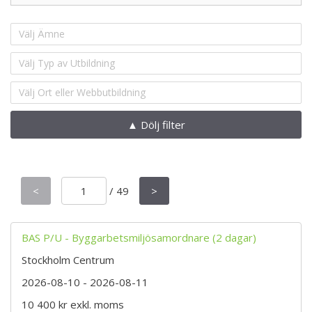
Välj Ämne
Välj Typ av Utbildning
Välj Ort eller Webbutbildning
▲ Dölj filter
<
/
49
>
BAS P/U - Byggarbetsmiljösamordnare (2 dagar)
Stockholm Centrum
2026-08-10
- 2026-08-11
10 400 kr
exkl. moms