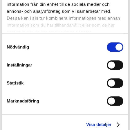
6 500 kr
exkl. moms
information från din enhet till de sociala medier och
annons- och analysföretag som vi samarbetar med.
Boka
Dessa kan i sin tur kombinera informationen med annan
information som du har tillhandahållit eller som de har
samlat in när du har använt deras tjänster.
BAS P/U - Byggarbetsmiljösamordnare (1 dag)
Samtyckesval
Örebro
Nödvändig
2026-08-11
6 500 kr
exkl. moms
Inställningar
Boka
Statistik
BAS P/U Online - Lärarledd Webbutbildning (1 dag)
Marknadsföring
Alla Webbutbildningar
2026-08-11
5 800 kr
exkl. moms
Visa detaljer