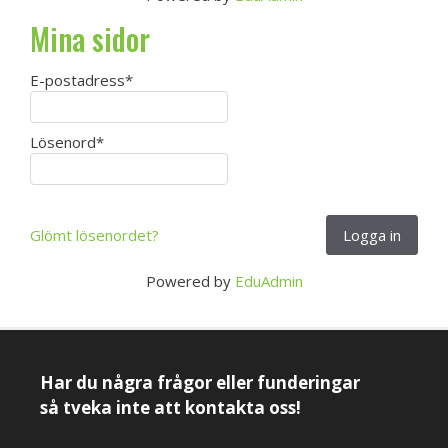
Mina sidor
E-postadress
*
Lösenord
*
Glömt lösenordet?
Logga in
Powered by
EduAdmin
Har du några frågor eller funderingar
så tveka inte att kontakta oss!