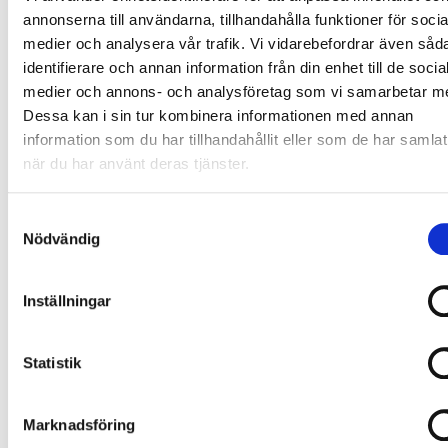
Tillgänglig för samtliga berörda parter
annonserna till användarna, tillhandahålla funktioner för socia
Juridiskt korrekt och heltäckande
medier och analysera vår trafik. Vi vidarebefordrar även såd
identifierare och annan information från din enhet till de socia
Kom ihåg: En dokumentation är bara
medier och annons- och analysföretag som vi samarbetar m
värdefull om den faktiskt används och
Dessa kan i sin tur kombinera informationen med annan
information som du har tillhandahållit eller som de har samlat
förstås av alla.
när du har använt deras tjänster.
Säkerställ att dokumentet är levande genom att
Samtyckesval
regelbundet revidera och uppdatera informationen
Nödvändig
baserat på nya erfarenheter och förändringar i
arbetsprocesser.
Inställningar
Proffs-tips:
Använd digitala verktyg som möjliggör
realtidsuppdateringar och säker delning av
Statistik
dokumentationen mellan olika team.
Marknadsföring