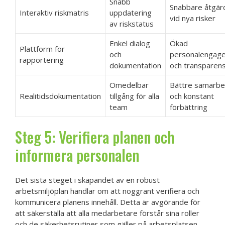
Snabb
Snabbare åtgär
Interaktiv riskmatris
uppdatering
vid nya risker
av riskstatus
Enkel dialog
Ökad
Plattform för
och
personalengag
rapportering
dokumentation
och transparen
Omedelbar
Bättre samarbe
Realitidsdokumentation
tillgång för alla
och konstant
team
förbättring
Steg 5: Verifiera planen och
informera personalen
Det sista steget i skapandet av en robust
arbetsmiljöplan handlar om att noggrant verifiera och
kommunicera planens innehåll. Detta är avgörande för
att säkerställa att alla medarbetare förstår sina roller
och de säkerhetsrutiner som gäller på arbetsplatsen.