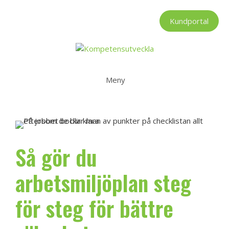
Hoppa
till
Kundportal
innehåll
Meny
Så gör du
arbetsmiljöplan steg
för steg för bättre