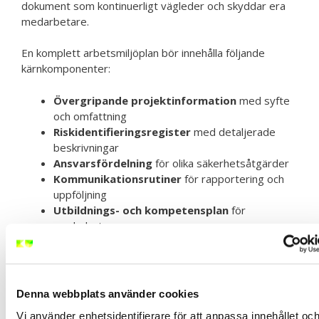
dokument som kontinuerligt vägleder och skyddar era
medarbetare.
En komplett arbetsmiljöplan bör innehålla följande
kärnkomponenter:
Övergripande projektinformation
med syfte
och omfattning
Riskidentifieringsregister
med detaljerade
beskrivningar
Ansvarsfördelning
för olika säkerhetsåtgärder
Kommunikationsrutiner
för rapportering och
uppföljning
Utbildnings- och kompetensplan
för
medarbetare
Dokumentationen ska struktureras så att den är:
Lättnavigerad och tydlig
Denna webbplats använder cookies
Enkelt uppdateringsbar
Vi använder enhetsidentifierare för att anpassa innehållet oc