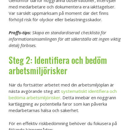
Genomför därför noggranna observationer, intervjuer
med medarbetare och dokumentera era iakttagelser.
Var särskilt uppmärksam på moment där det finns
förhöjd risk för olyckor eller belastningsskador.
Proffs-tips:
Skapa en standardiserad checklista för
informationsinsamlingen för att säkerställa att ingen viktig
detalj förbises.
Steg 2: Identifiera och bedöm
arbetsmiljörisker
När du fortsätter arbetet med din arbetsmiljöplan är
nästa avgörande steg att
systematiskt identifiera och
bedöma arbetsmiljörisker
. Detta innebär en noggrann
kartläggning av potentiella faror som kan påverka
medarbetarnas hälsa och säkerhet.
För en effektiv riskbedömning behöver du fokusera på
följande kärnområden: