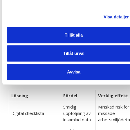
Visa detaljer
Tillåt alla
Tillåt urval
Avvisa
Här är en översikt över hur digitala verktyg kan
förstärka arbetsmiljöplanens effektivitet:
Lösning
Fördel
Verklig effekt
Smidig
Minskad risk för
Digital checklista
uppföljning av
missade
insamlad data
arbetsmiljödeta