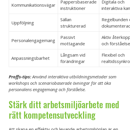
Pappersbaserade
Digitala och
Kommunikationsvägar
instruktioner
interaktiva ka
Sällan
Regelbunden 
Uppföljning
strukturerad
dokumentera
Passivt
Aktiv återkopp
Personalengagemang
mottagande
och förståels
Långsam vid
Flexibel och
Anpassningsbarhet
förändringar
realtidssynkr
Proffs-tips:
Använd interaktiva utbildningsmetoder som
workshops och scenariobaserade övningar för att öka
personalens engagemang och förståelse.
Stärk ditt arbetsmiljöarbete med
rätt kompetensutveckling
Att skapa en effektiv och levande arbetsmiljöplan är en