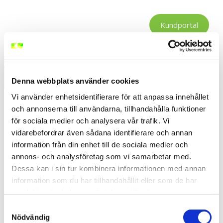
Hoppa
till
Kundportal
innehåll
Meny
Denna webbplats använder cookies
Vi använder enhetsidentifierare för att anpassa innehållet
och annonserna till användarna, tillhandahålla funktioner
för sociala medier och analysera vår trafik. Vi
Trädplantering
vidarebefordrar även sådana identifierare och annan
information från din enhet till de sociala medier och
annons- och analysföretag som vi samarbetar med.
Dessa kan i sin tur kombinera informationen med annan
Vi lämnar negativa avtryck när vi reser runt i landet för
information som du har tillhandahållit eller som de har
att utbilda organisationer i arbetsmiljökunskap. För att
minimera dessa så har vi valt att via
VI- skogen
samlat in när du har använt deras tjänster.
plantera träd för varje deltagare som väljer oss som
Samtyckesval
leverantör av
arbetsmiljöutbildningar
. I oktober
Nödvändig
resulterade detta i att vi kunde skänka pengar för att