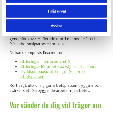
Dessutom blir det lättare att följa arbetsmiljöregler
och skapa tydliga arbetsrutiner när alla medarbetare
Tillåt urval
har samma grundkunskap.
På Kompetensutveckla finns både lärarledda och
Avvisa
digitala utbildningar inom arbetsmiljö och säkerhet.
Flera utbildningar är dessutom AFA-godkända och
genomförs av certifierade utbildare med erfarenhet
från arbetsmiljöarbete i praktiken.
Du kan exempelvis läsa mer om:
utbildningar inom arbetsmiljö
utbildningar för arbete på väg och transport
skyddsombudsutbildningar för säkrare
arbetsplatser
Kort sagt: utbildning gör arbetsplatsen tryggare och
stärker det förebyggande arbetsmiljöarbetet.
Var vänder du dig vid frågor om