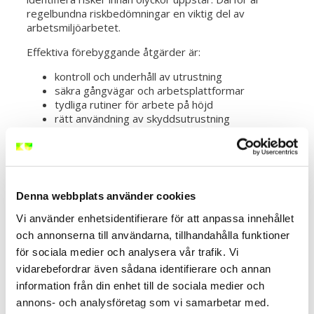
regelbundna riskbedömningar en viktig del av
arbetsmiljöarbetet.
Effektiva förebyggande åtgärder är:
kontroll och underhåll av utrustning
säkra gångvägar och arbetsplattformar
tydliga rutiner för arbete på höjd
rätt användning av skyddsutrustning
praktisk arbetsmiljöutbildning
Samtidigt behöver medarbetare förstå hur
utrustningen används på rätt sätt. Därför blir
kompetensutveckling en viktig del av
Denna webbplats använder cookies
säkerhetsarbetet.
Vi använder enhetsidentifierare för att anpassa innehållet
Många företag väljer därför att kombinera interna
och annonserna till användarna, tillhandahålla funktioner
rutiner med
BAM-utbildning för chefer och
skyddsombud
eller
utbildningar inom säkerhet och
för sociala medier och analysera vår trafik. Vi
arbetsmiljö
.
vidarebefordrar även sådana identifierare och annan
information från din enhet till de sociala medier och
Arbetsmiljöverket betonar dessutom vikten av
annons- och analysföretag som vi samarbetar med.
förebyggande arbete enligt arbetsmiljölagen och de