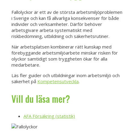
Fallolyckor är ett av de största arbetsmiljöproblemen
i Sverige och kan få allvarliga konsekvenser för både
individer och verksamheter. Därför behöver
arbetsgivare arbeta systematiskt med
riskbedömning, utbildning och säkerhetsrutiner.
När arbetsplatsen kombinerar rätt kunskap med
förebyggande arbetsmiljöarbete minskar risken för
olyckor samtidigt som tryggheten ökar för alla
medarbetare.
Läs fler guider och utbildningar inom arbetsmiljö och
säkerhet på
Kompetensutveckla
.
Vill du läsa mer?
AFA Försäkring (statistik)