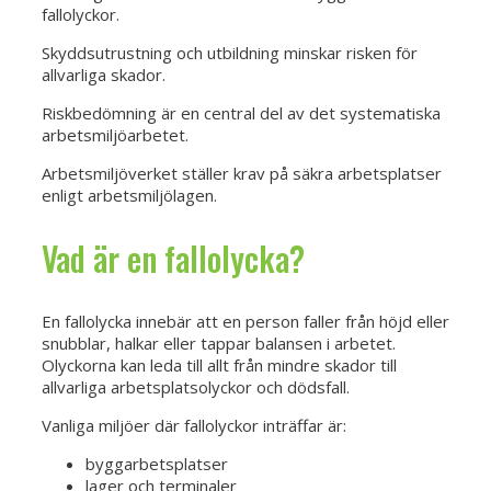
fallolyckor.
Skyddsutrustning och utbildning minskar risken för
allvarliga skador.
Riskbedömning är en central del av det systematiska
arbetsmiljöarbetet.
Arbetsmiljöverket ställer krav på säkra arbetsplatser
enligt arbetsmiljölagen.
Vad är en fallolycka?
En fallolycka innebär att en person faller från höjd eller
snubblar, halkar eller tappar balansen i arbetet.
Olyckorna kan leda till allt från mindre skador till
allvarliga arbetsplatsolyckor och dödsfall.
Vanliga miljöer där fallolyckor inträffar är:
byggarbetsplatser
lager och terminaler