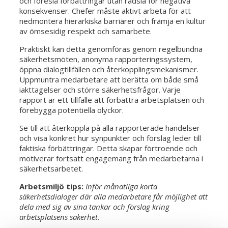
och föreslå förbättringar utan rädsla för negativa
konsekvenser. Chefer måste aktivt arbeta för att
nedmontera hierarkiska barriärer och främja en kultur
av ömsesidig respekt och samarbete.
Praktiskt kan detta genomföras genom regelbundna
säkerhetsmöten, anonyma rapporteringssystem,
öppna dialogtillfällen och återkopplingsmekanismer.
Uppmuntra medarbetare att berätta om både små
iakttagelser och större säkerhetsfrågor. Varje
rapport är ett tillfälle att förbättra arbetsplatsen och
förebygga potentiella olyckor.
Se till att återkoppla på alla rapporterade händelser
och visa konkret hur synpunkter och förslag leder till
faktiska förbättringar. Detta skapar förtroende och
motiverar fortsatt engagemang från medarbetarna i
säkerhetsarbetet.
Arbetsmiljö tips:
Inför månatliga korta
säkerhetsdialoger där alla medarbetare får möjlighet att
dela med sig av sina tankar och förslag kring
arbetsplatsens säkerhet.