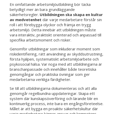
En omfattande arbetsmiljöutbildning bör täcka
betydligt mer än bara grundläggande
säkerhetsregler.
Utbildningen ska skapa en kultur
av medvetenhet
där varje medarbetare förstår sin
roll i att förebygga olyckor och främja en trygg
arbetsmiljö. Detta innebär att utbildningen måste
vara interaktiv, praktiskt orienterad och anpassad till
specifika arbetsmoment och risker.
Genomför utbildningar som inkluderar moment som
riskidentifiering, rätt användning av skyddsutrustning,
första hjälpen, systematiskt arbetsmiljöarbete och
psykosocial hälsa. Var noga med att utbildningarna är
branschanpassade och innehåller både teoretiska
genomgångar och praktiska övningar som ger
medarbetarna verkliga färdigheter.
Se till att utbildningarna dokumenteras och att alla
genomgår regelbundna uppdateringar. Skapa ett
system där kunskapsöverföring och lärande blir en
kontinuerlig process, inte bara en engångsföreteelse.
Målet är att bygga en proaktiv säkerhetskultur där
varje medarbetare känner ansvar och kompetens.