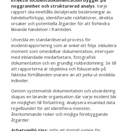
Effektiv incidentdokumentation bygger på
noggrannhet och strukturerad analys
. Varje
rapport ska innehålla detaljerade beskrivningar av
händelseförlopp, identifierade riskfaktorer, direkta
orsaker och potentiella åtgärder för att förhindra
liknande händelser i framtiden.
Utveckla en standardiserad process för
incidentrapportering som är enkel att följa. Inkludera
moment som omedelbar dokumentation, intervjuer
med inblandade medarbetare, fotografisk
dokumentation och en grundlig riskbedömning. Se till
att rapporterna är objektiva och fokuserade på
faktiska förhållanden snarare än att peka ut enskilda
individer.
Genom systematisk dokumentation och utvärdering
skapas en lärande organisation där varje incident blir
en möjlighet till förbättring. Analysera insamlad data
regelbundet för att identifiera mönster,
återkommande risker och möjliga förebyggande
åtgärder.
Arbetsmiljö tips:
Inför ett digitalt system för