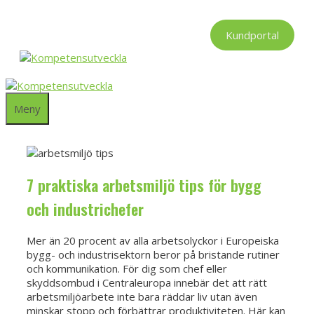
Hoppa
till
Kundportal
innehåll
Meny
7 praktiska arbetsmiljö tips för bygg
och industrichefer
Mer än 20 procent av alla arbetsolyckor i Europeiska
bygg- och industrisektorn beror på bristande rutiner
och kommunikation. För dig som chef eller
skyddsombud i Centraleuropa innebär det att rätt
arbetsmiljöarbete inte bara räddar liv utan även
minskar stopp och förbättrar produktiviteten. Här kan