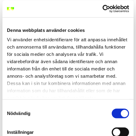
5. Följ upp åtgärder och
förbättringar kontinuerligt
Denna webbplats använder cookies
Vi använder enhetsidentifierare för att anpassa innehållet
Ett systematiskt och proaktivt arbetsmiljöarbete
och annonserna till användarna, tillhandahålla funktioner
kräver mer än enskilda insatser det handlar om
kontinuerlig uppföljning och utvärdering.
Västra
för sociala medier och analysera vår trafik. Vi
Götalandsregionens guide
betonar vikten av
vidarebefordrar även sådana identifierare och annan
dokumentation och återkommande analys av
information från din enhet till de sociala medier och
genomförda åtgärder.
annons- och analysföretag som vi samarbetar med.
Kontinuerlig uppföljning är nyckeln till ett
Dessa kan i sin tur kombinera informationen med annan
effektivt förebyggande säkerhetsarbete
. Detta
information som du har tillhandahållit eller som de har
innebär att regelbundet granska och utvärdera de
samlat in när du har använt deras tjänster.
åtgärder och förbättringar som implementerats.
Varje genomförd insats ska bedömas utifrån dess
Samtyckesval
faktiska effekt på arbetsmiljön, inte bara dess
Nödvändig
intention.
Skapa ett strukturerat system för dokumentation och
Inställningar
uppföljning. Detta kan inkludera kvartalsvis