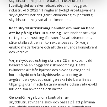
Skyddsutrustning är inte bara ett krav utan en
livsviktig del av säkerhetsarbetet inom bygg och
industri. AFS 2023:11 reglerar tydligt arbetsgivarens
skyldigheter när det gäller användning av personlig
skyddsutrustning vid alla riskmoment.
Rätt skyddsutrustning handlar om mer än bara
att ha på sig rätt utrustning
. Det innebär att välja
rätt typ av utrustning för specifika arbetsmoment,
säkerställa att den är korrekt anpassad för varje
enskild medarbetare och att den används konsekvent
och korrekt.
Varje skyddsutrustning ska vara CE-märkt och vald
baserad på en noggrann riskbedömning. Detta
inkluderar allt från hjälmar och skyddsglasögon till
hörselskydd och fallskyddssele. Utbildning är
avgörande skyddsutrusningen ska inte bara finnas
tillgänglig utan medarbetarna måste också veta exakt
hur den ska användas och varför.
Genomför regelbundna kontroller av
skyddsutrustningens skick och passa på att påminna
och utbilda medarbetare om vikten av konsekvent