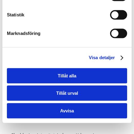
genomgång av tillbudsrapporter, olycksstatistik,
genomförda skyddsronder och medarbetarnas
Statistik
synpunkter. Jämför resultaten över tid för att
identifiera trender, förbättringsområden och effekten
av tidigare vidtagna åtgärder.
Marknadsföring
Var transparent med uppföljningsresultaten.
Kommunicera både framsteg och utmaningar med
samtliga medarbetare. Detta skapar delaktighet och
Visa detaljer
visar att arbetsmiljöarbetet är en pågående process
där alla bidrar och påverkas.
Arbetsmiljö tips:
Utveckla en digital mall för löpande
Tillåt alla
dokumentation och uppföljning som gör det enkelt att
spåra och jämföra resultat över tid.
Tillåt urval
6. Använd skyddsutrustning vid
Avvisa
alla riskmoment