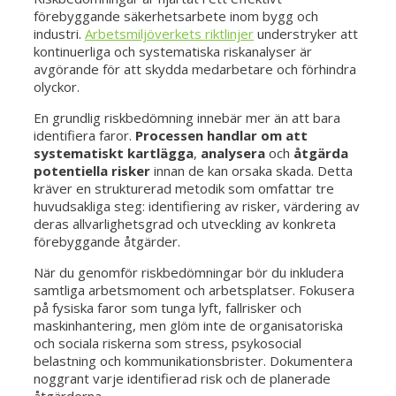
förebyggande säkerhetsarbete inom bygg och
industri.
Arbetsmiljöverkets riktlinjer
understryker att
kontinuerliga och systematiska riskanalyser är
avgörande för att skydda medarbetare och förhindra
olyckor.
En grundlig riskbedömning innebär mer än att bara
identifiera faror.
Processen handlar om att
systematiskt kartlägga
,
analysera
och
åtgärda
potentiella risker
innan de kan orsaka skada. Detta
kräver en strukturerad metodik som omfattar tre
huvudsakliga steg: identifiering av risker, värdering av
deras allvarlighetsgrad och utveckling av konkreta
förebyggande åtgärder.
När du genomför riskbedömningar bör du inkludera
samtliga arbetsmoment och arbetsplatser. Fokusera
på fysiska faror som tunga lyft, fallrisker och
maskinhantering, men glöm inte de organisatoriska
och sociala riskerna som stress, psykosocial
belastning och kommunikationsbrister. Dokumentera
noggrant varje identifierad risk och de planerade