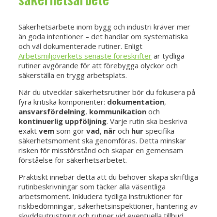
Säkerhetsarbete inom bygg och industri kräver mer
än goda intentioner – det handlar om systematiska
och väl dokumenterade rutiner. Enligt
Arbetsmiljöverkets senaste föreskrifter
är tydliga
rutiner avgörande för att förebygga olyckor och
säkerställa en trygg arbetsplats.
När du utvecklar säkerhetsrutiner bör du fokusera på
fyra kritiska komponenter:
dokumentation
,
ansvarsfördelning
,
kommunikation
och
kontinuerlig uppföljning
. Varje rutin ska beskriva
exakt
vem
som gör
vad
,
när
och
hur
specifika
säkerhetsmoment ska genomföras. Detta minskar
risken för missförstånd och skapar en gemensam
förståelse för säkerhetsarbetet.
Praktiskt innebär detta att du behöver skapa skriftliga
rutinbeskrivningar som täcker alla väsentliga
arbetsmoment. Inkludera tydliga instruktioner för
riskbedömningar, säkerhetsinspektioner, hantering av
skyddsutrustning och rutiner vid eventuella tillbud.