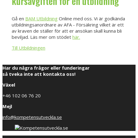
kursavgiften för en utbildning
Gå en
BAM Utbildning
Online med oss. Vi är godkända
utbildningsanordnare av AFA - Försäkring vilket är ett
av kraven de ställer för att er ansökan skall kunna bli
beviljad. Läs mer om stödet
här.
Till Utbildningen
Har du några frågor eller funderingar
så tveka inte att kontakta oss!
Växel
+46 102 06 76 20
Mejl
info@kompetensutveckla.se