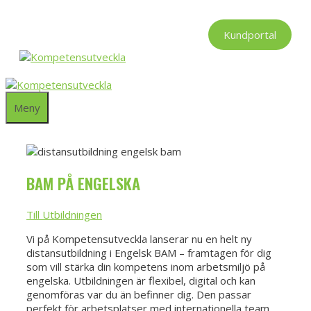
Hoppa
till
Kundportal
innehåll
Meny
BAM PÅ ENGELSKA
Till Utbildningen
Vi på Kompetensutveckla lanserar nu en helt ny
distansutbildning i Engelsk BAM – framtagen för dig
som vill stärka din kompetens inom arbetsmiljö på
engelska. Utbildningen är flexibel, digital och kan
genomföras var du än befinner dig. Den passar
perfekt för arbetsplatser med internationella team