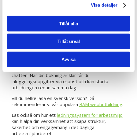
Vill du läsa mer om hur
kompetensutveckling
bidrar till
Visa detaljer
ett starkare arbetsmiljöarbete? Besök vår
kunskapsbank för fler resurser och praktiska tips.
Tillåt alla
Boka din Distansutbildning
Engelsk BAM idag
Tillåt urval
Avvisa
Du bokar kursen snabbt och enkelt via vår
bokningssida
eller genom att kontakta oss direkt via
chatten. När din bokning är klar får du
inloggningsuppgifter via e-post och kan starta
utbildningen redan samma dag.
Vill du hellre läsa en svensk version? Då
rekommenderar vi vår populära
BAM webbutbildning
.
Läs också om hur ett
ledningssystem för arbetsmiljö
kan hjälpa din verksamhet att skapa struktur,
säkerhet och engagemang i det dagliga
arbetsmiljöarbetet.