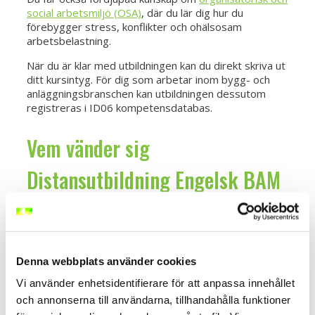
social arbetsmiljö (OSA)
, där du lär dig hur du
förebygger stress, konflikter och ohälsosam
arbetsbelastning.
När du är klar med utbildningen kan du direkt skriva ut
ditt kursintyg. För dig som arbetar inom bygg- och
anläggningsbranschen kan utbildningen dessutom
registreras i ID06 kompetensdatabas.
Vem vänder sig
Distansutbildning Engelsk BAM
till?
Utbildningen är framtagen för dig som vill förstå
Denna webbplats använder cookies
svenska arbetsmiljöregler på engelska och samtidigt
utveckla ditt ansvar i arbetsmiljöfrågor. Den passar
Vi använder enhetsidentifierare för att anpassa innehållet
särskilt för:
och annonserna till användarna, tillhandahålla funktioner