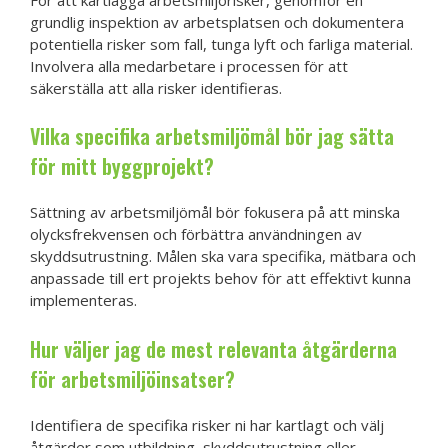
grundlig inspektion av arbetsplatsen och dokumentera
potentiella risker som fall, tunga lyft och farliga material.
Involvera alla medarbetare i processen för att
säkerställa att alla risker identifieras.
Vilka specifika arbetsmiljömål bör jag sätta
för mitt byggprojekt?
Sättning av arbetsmiljömål bör fokusera på att minska
olycksfrekvensen och förbättra användningen av
skyddsutrustning. Målen ska vara specifika, mätbara och
anpassade till ert projekts behov för att effektivt kunna
implementeras.
Hur väljer jag de mest relevanta åtgärderna
för arbetsmiljöinsatser?
Identifiera de specifika risker ni har kartlagt och välj
åtgärder som utbildning, skyddsutrustning eller