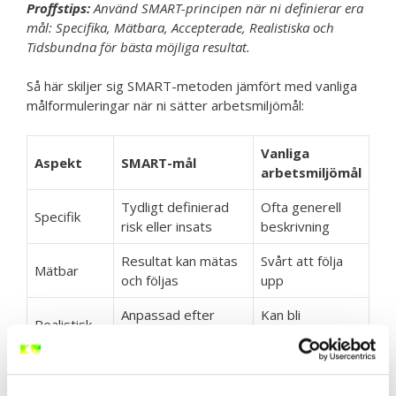
Proffstips:
Använd SMART-principen när ni definierar era
mål: Specifika, Mätbara, Accepterade, Realistiska och
Tidsbundna för bästa möjliga resultat.
Så här skiljer sig SMART-metoden jämfört med vanliga
målformuleringar när ni sätter arbetsmiljömål:
Vanliga
Aspekt
SMART-mål
arbetsmiljömål
Tydligt definierad
Ofta generell
Specifik
risk eller insats
beskrivning
Resultat kan mätas
Svårt att följa
Mätbar
och följas
upp
Anpassad efter
Kan bli
Realistisk
resurser och tid
orealistiskt
Deadline klart
Ofta utan
Tidsbunden
angiven
tidsram