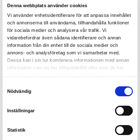
Denna webbplats använder cookies
Steg 3: Välj relevanta åtgärder
Vi använder enhetsidentifierare för att anpassa innehållet
och annonserna till användarna, tillhandahålla funktioner
och resurser
för sociala medier och analysera vår trafik. Vi
vidarebefordrar även sådana identifierare och annan
När ni väljer åtgärder och resurser för ert
systematiska
information från din enhet till de sociala medier och
arbetsmiljöarbete
är det avgörande att säkerställa att
annons- och analysföretag som vi samarbetar med.
ni har rätt kompetens och tillräckliga medel för att
Dessa kan i sin tur kombinera informationen med annan
genomföra effektiva insatser. Detta innebär en
information som du har tillhandahållit eller som de har
noggrann utvärdering av era specifika behov och
samlat in när du har använt deras tjänster.
förutsättningar.
Samtyckesval
Börja med att identifiera vilka specifika kompetenser
Nödvändig
och resurser som krävs för att hantera de risker ni har
identifierat. Detta kan innefatta utbildningsinsatser för
Inställningar
medarbetare, investering i skyddsutrustning,
rekrytering av specialistkompetens inom arbetsmiljö
eller avsättande av tillräckliga ekonomiska medel för
Statistik
förebyggande åtgärder. Var särskilt uppmärksam på
områden som fallskydd, hantering av tunga lyft,