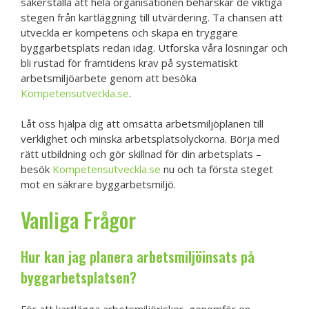
säkerställa att hela organisationen behärskar de viktiga
stegen från kartläggning till utvärdering. Ta chansen att
utveckla er kompetens och skapa en tryggare
byggarbetsplats redan idag. Utforska våra lösningar och
bli rustad för framtidens krav på systematiskt
arbetsmiljöarbete genom att besöka
Kompetensutveckla.se
.
Låt oss hjälpa dig att omsätta arbetsmiljöplanen till
verklighet och minska arbetsplatsolyckorna. Börja med
rätt utbildning och gör skillnad för din arbetsplats –
besök
Kompetensutveckla.se
nu och ta första steget
mot en säkrare byggarbetsmiljö.
Vanliga Frågor
Hur kan jag planera arbetsmiljöinsats på
byggarbetsplatsen?
För att kartlägga arbetsmiljörisker, genomför en