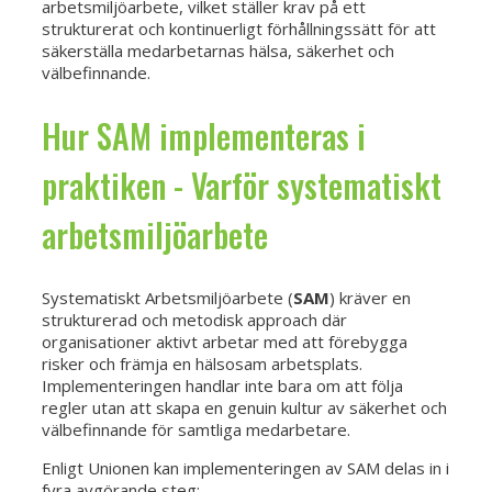
arbetsmiljöarbete, vilket ställer krav på ett
strukturerat och kontinuerligt förhållningssätt för att
säkerställa medarbetarnas hälsa, säkerhet och
välbefinnande.
Hur SAM implementeras i
praktiken - Varför systematiskt
arbetsmiljöarbete
Systematiskt Arbetsmiljöarbete (
SAM
) kräver en
strukturerad och metodisk approach där
organisationer aktivt arbetar med att förebygga
risker och främja en hälsosam arbetsplats.
Implementeringen handlar inte bara om att följa
regler utan att skapa en genuin kultur av säkerhet och
välbefinnande för samtliga medarbetare.
Enligt Unionen kan implementeringen av SAM delas in i
fyra avgörande steg: