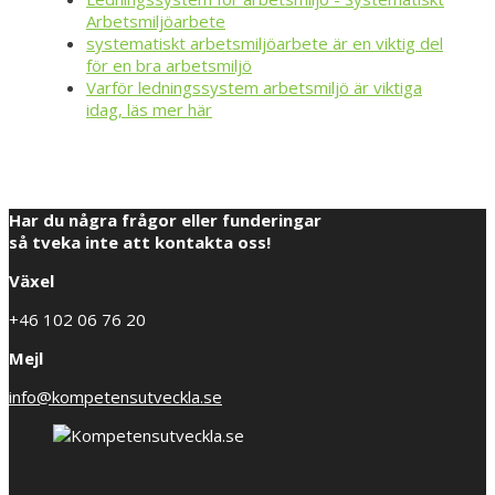
Arbetsmiljöarbete
systematiskt arbetsmiljöarbete är en viktig del
för en bra arbetsmiljö
Varför ledningssystem arbetsmiljö är viktiga
idag, läs mer här
Har du några frågor eller funderingar
så tveka inte att kontakta oss!
Växel
+46 102 06 76 20
Mejl
info@kompetensutveckla.se