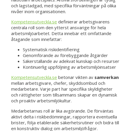
och lagstadgad, med specifika förväntningar på olika
nivåer inom organisationen.
Kompetensutveckla.se
definierar arbetsgivarens
centrala roll som den ytterst ansvarige för hela
arbetsmiljöarbetet. Detta innebär ett omfattande
åtagande som innefattar:
Systematisk riskidentifiering
Genomförande av förebyggande åtgärder
Säkerställande av adekvat kunskap och resurser
Kontinuerlig uppföljning av arbetsmiljöinsatser
Kompetensutveckla.se
betonar vikten av
samverkan
mellan arbetsgivare, chefer, skyddsombud och
medarbetare. Varje part har specifika skyldigheter
och rättigheter som tillsammans skapar en dynamisk
och proaktiv arbetsmiljökultur.
Medarbetarnas roll är lika avgörande. De förväntas
aktivt delta i riskbedömningar, rapportera eventuella
brister, följa etablerade säkerhetsrutiner och bidra till
en konstruktiv dialog om arbetsmiljöfrågor.