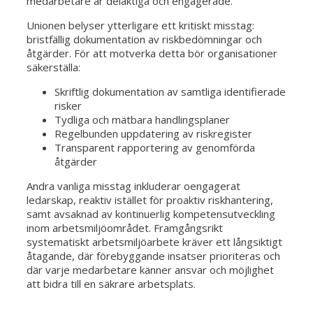
medarbetare är delaktiga och engagerade.
Unionen belyser ytterligare ett kritiskt misstag:
bristfällig dokumentation av riskbedömningar och
åtgärder. För att motverka detta bör organisationer
säkerställa:
Skriftlig dokumentation av samtliga identifierade
risker
Tydliga och mätbara handlingsplaner
Regelbunden uppdatering av riskregister
Transparent rapportering av genomförda
åtgärder
Andra vanliga misstag inkluderar oengagerat
ledarskap, reaktiv istället för proaktiv riskhantering,
samt avsaknad av kontinuerlig kompetensutveckling
inom arbetsmiljöområdet. Framgångsrikt
systematiskt arbetsmiljöarbete kräver ett långsiktigt
åtagande, där förebyggande insatser prioriteras och
där varje medarbetare känner ansvar och möjlighet
att bidra till en säkrare arbetsplats.