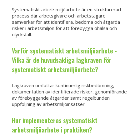
Systematiskt arbetsmiljöarbete är en strukturerad
process där arbetsgivare och arbetstagare
samverkar för att identifiera, bedöma och åtgärda
risker i arbetsmiljön för att förebygga ohälsa och
olycksfall.
Varför systematiskt arbetsmiljöarbete -
Vilka är de huvudsakliga lagkraven för
systematiskt arbetsmiljöarbete?
Lagkraven omfattar kontinuerlig riskbedömning,
dokumentation av identifierade risker, genomförande
av förebyggande åtgärder samt regelbunden
uppföljning av arbetsmiljöinsatser.
Hur implementeras systematiskt
arbetsmiljöarbete i praktiken?