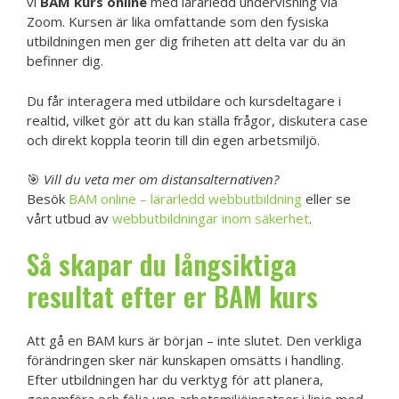
vi
BAM kurs online
med lärarledd undervisning via
Zoom. Kursen är lika omfattande som den fysiska
utbildningen men ger dig friheten att delta var du än
befinner dig.
Du får interagera med utbildare och kursdeltagare i
realtid, vilket gör att du kan ställa frågor, diskutera case
och direkt koppla teorin till din egen arbetsmiljö.
🎯
Vill du veta mer om distansalternativen?
Besök
BAM online – lärarledd webbutbildning
eller se
vårt utbud av
webbutbildningar inom säkerhet
.
Så skapar du långsiktiga
resultat efter er
BAM kurs
Att gå en BAM kurs är början – inte slutet. Den verkliga
förändringen sker när kunskapen omsätts i handling.
Efter utbildningen har du verktyg för att planera,
genomföra och följa upp arbetsmiljöinsatser i linje med