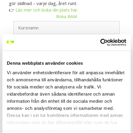
gör skillnad – varje dag, året runt.
👉
Läs mer och boka din plats här.
Boka BAM
BAM - Bättre Arbetsmiljö
Välj Typ av Utbildning
Denna webbplats använder cookies
Välj Ort eller Webbutbildning
Vi använder enhetsidentifierare för att anpassa innehållet
och annonserna till användarna, tillhandahålla funktioner
▲ Dölj filter
för sociala medier och analysera vår trafik. Vi
vidarebefordrar även sådana identifierare och annan
information från din enhet till de sociala medier och
annons- och analysföretag som vi samarbetar med.
<
/
20
>
Dessa kan i sin tur kombinera informationen med annan
information som du har tillhandahållit eller som de har
samlat in när du har använt deras tjänster.