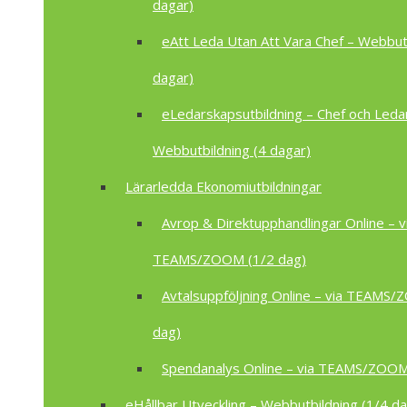
dagar)
eAtt Leda Utan Att Vara Chef – Webbutb
dagar)
eLedarskapsutbildning – Chef och Leda
Webbutbildning (4 dagar)
Lärarledda Ekonomiutbildningar
Avrop & Direktupphandlingar Online – v
TEAMS/ZOOM (1/2 dag)
Avtalsuppföljning Online – via TEAMS
dag)
Spendanalys Online – via TEAMS/ZOOM
eHållbar Utveckling – Webbutbildning (1/4 da