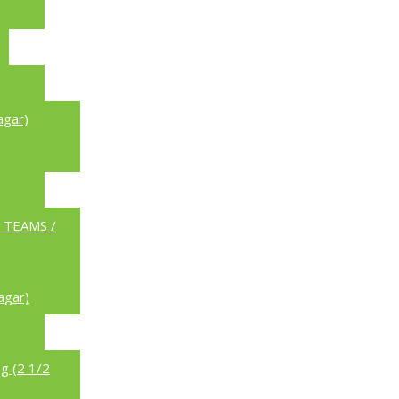
agar)
a TEAMS /
agar)
g (2 1/2