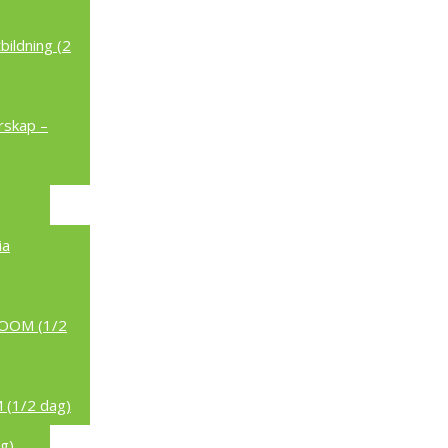
ildning (2
rskap –
ia
/ZOOM (1/2
 (1/2 dag)
g)