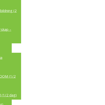
ildning (2
rskap –
ia
/ZOOM (1/2
 (1/2 dag)
g)