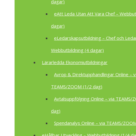
dagar)
eAtt Leda Utan Att Vara Chef – Webbutb
dagar)
eLedarskapsutbildning – Chef och Leda
Webbutbildning (4 dagar)
Lärarledda Ekonomiutbildningar
Avrop & Direktupphandlingar Online – v
TEAMS/ZOOM (1/2 dag)
Avtalsuppföljning Online – via TEAMS
dag)
Spendanalys Online – via TEAMS/ZOOM
eHållbar Utveckling – Webbutbildning (1/4 da