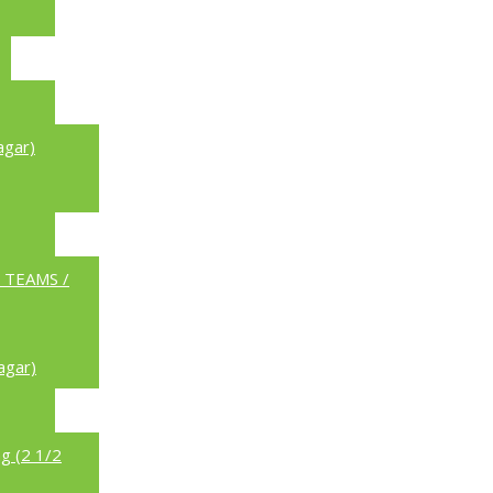
agar)
a TEAMS /
agar)
g (2 1/2