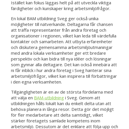
Istället kan fokus läggas helt på att utveckla viktiga
färdigheter och kunskaper kring arbetsmiljöfrågor.
En lokal BAM utbildning Sveg ger också unika
möjligheter till nätverkande. Deltagarna får chansen
att träffa representanter från andra företag och
organisationer i regionen, vilket kan leda till värdefulla
kontakter och samarbeten. Att utbyta erfarenheter
och diskutera gemensamma arbetsmiljöutmaningar
med andra lokala verksamheter ger ett bredare
perspektiv och kan bidra till nya idéer och lösningar
som gynnar alla deltagare. Det kan också innebära att
ni får inblick i hur andra företag i Sveg hanterar sina
arbetsmiljöfrågor, vilket kan inspirera till förbättringar
i den egna verksamheten.
Tillgängligheten är en av de största fördelarna med
att välja en
BAM-utbildning
i Sveg. Genom att
utbildningen hålls lokalt kan du enkelt delta utan att
behöva planera in långa resor. Detta gör det möjligt
för fler medarbetare att delta samtidigt, vilket
stärker företagets samlade kompetens inom
arbetsmiljö. Dessutom är det enklare att följa upp och