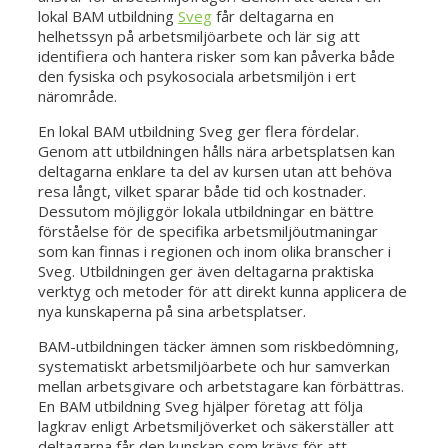
lokal BAM utbildning
Sveg
får deltagarna en
helhetssyn på arbetsmiljöarbete och lär sig att
identifiera och hantera risker som kan påverka både
den fysiska och psykosociala arbetsmiljön i ert
närområde.
En lokal BAM utbildning Sveg ger flera fördelar.
Genom att utbildningen hålls nära arbetsplatsen kan
deltagarna enklare ta del av kursen utan att behöva
resa långt, vilket sparar både tid och kostnader.
Dessutom möjliggör lokala utbildningar en bättre
förståelse för de specifika arbetsmiljöutmaningar
som kan finnas i regionen och inom olika branscher i
Sveg. Utbildningen ger även deltagarna praktiska
verktyg och metoder för att direkt kunna applicera de
nya kunskaperna på sina arbetsplatser.
BAM-utbildningen täcker ämnen som riskbedömning,
systematiskt arbetsmiljöarbete och hur samverkan
mellan arbetsgivare och arbetstagare kan förbättras.
En BAM utbildning Sveg hjälper företag att följa
lagkrav enligt Arbetsmiljöverket och säkerställer att
deltagarna får den kunskap som krävs för att