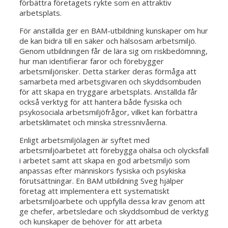
förbättra företagets rykte som en attraktiv
arbetsplats.
För anställda ger en BAM-utbildning kunskaper om hur
de kan bidra till en säker och hälsosam arbetsmiljö.
Genom utbildningen får de lära sig om riskbedömning,
hur man identifierar faror och förebygger
arbetsmiljörisker. Detta stärker deras förmåga att
samarbeta med arbetsgivaren och skyddsombuden
för att skapa en tryggare arbetsplats. Anställda får
också verktyg för att hantera både fysiska och
psykosociala arbetsmiljöfrågor, vilket kan förbättra
arbetsklimatet och minska stressnivåerna.
Enligt arbetsmiljölagen är syftet med
arbetsmiljöarbetet att förebygga ohälsa och olycksfall
i arbetet samt att skapa en god arbetsmiljö som
anpassas efter människors fysiska och psykiska
förutsättningar. En BAM utbildning Sveg hjälper
företag att implementera ett systematiskt
arbetsmiljöarbete och uppfylla dessa krav genom att
ge chefer, arbetsledare och skyddsombud de verktyg
och kunskaper de behöver för att arbeta