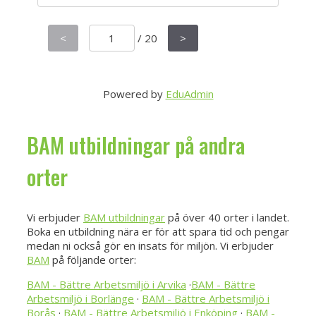
<
/
20
>
Powered by
EduAdmin
BAM utbildningar på andra
orter
Vi erbjuder
BAM utbildningar
på över 40 orter i landet.
Boka en utbildning nära er för att spara tid och pengar
medan ni också gör en insats för miljön. Vi erbjuder
BAM
på följande orter:
BAM - Bättre Arbetsmiljö i Arvika
·
BAM - Bättre
Arbetsmiljö i Borlänge
·
BAM - Bättre Arbetsmiljö i
Borås
·
BAM - Bättre Arbetsmiljö i Enköping
·
BAM -