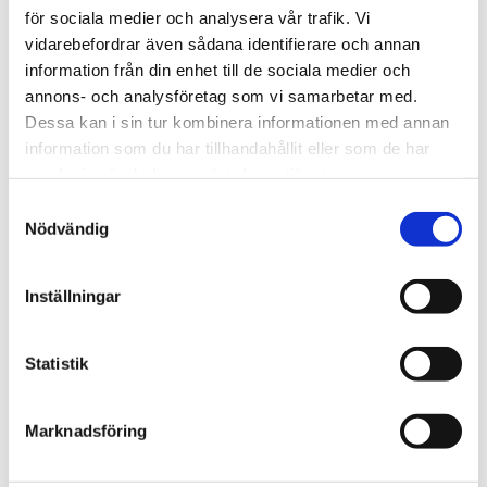
Välj Typ av Utbildning
för sociala medier och analysera vår trafik. Vi
vidarebefordrar även sådana identifierare och annan
Välj Ort eller Webbutbildning
information från din enhet till de sociala medier och
annons- och analysföretag som vi samarbetar med.
▲ Dölj filter
Dessa kan i sin tur kombinera informationen med annan
information som du har tillhandahållit eller som de har
samlat in när du har använt deras tjänster.
Samtyckesval
<
/
20
>
Nödvändig
BAM - Bättre Arbetsmiljö (2 dagar)
Inställningar
Stockholm Centrum
2026-08-12
- 2026-08-13
Statistik
8 900 kr
exkl. moms
Boka
Marknadsföring