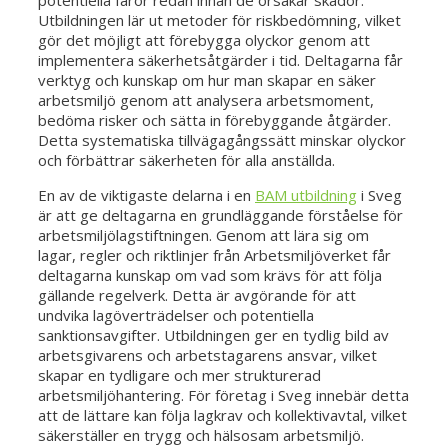
potentiella faror redan innan de orsakar skador.
Utbildningen lär ut metoder för riskbedömning, vilket
gör det möjligt att förebygga olyckor genom att
implementera säkerhetsåtgärder i tid. Deltagarna får
verktyg och kunskap om hur man skapar en säker
arbetsmiljö genom att analysera arbetsmoment,
bedöma risker och sätta in förebyggande åtgärder.
Detta systematiska tillvägagångssätt minskar olyckor
och förbättrar säkerheten för alla anställda.
En av de viktigaste delarna i en
BAM utbildning
i Sveg
är att ge deltagarna en grundläggande förståelse för
arbetsmiljölagstiftningen. Genom att lära sig om
lagar, regler och riktlinjer från Arbetsmiljöverket får
deltagarna kunskap om vad som krävs för att följa
gällande regelverk. Detta är avgörande för att
undvika lagöverträdelser och potentiella
sanktionsavgifter. Utbildningen ger en tydlig bild av
arbetsgivarens och arbetstagarens ansvar, vilket
skapar en tydligare och mer strukturerad
arbetsmiljöhantering. För företag i Sveg innebär detta
att de lättare kan följa lagkrav och kollektivavtal, vilket
säkerställer en trygg och hälsosam arbetsmiljö.