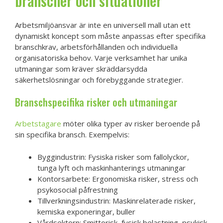
branscher och situationer
Arbetsmiljöansvar är inte en universell mall utan ett
dynamiskt koncept som måste anpassas efter specifika
branschkrav, arbetsförhållanden och individuella
organisatoriska behov. Varje verksamhet har unika
utmaningar som kräver skräddarsydda
säkerhetslösningar och förebyggande strategier.
Branschspecifika risker och utmaningar
Arbetstagare
möter olika typer av risker beroende på
sin specifika bransch. Exempelvis:
Byggindustrin: Fysiska risker som fallolyckor,
tunga lyft och maskinhanterings utmaningar
Kontorsarbete: Ergonomiska risker, stress och
psykosocial påfrestning
Tillverkningsindustrin: Maskinrelaterade risker,
kemiska exponeringar, buller
Vårdsektorn: Smittorisk, fysisk belastning, psykisk