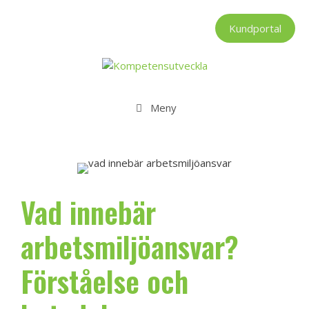
Hoppa
till
Kundportal
innehåll
Meny
Vad innebär
arbetsmiljöansvar?
Förståelse och