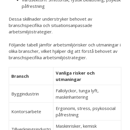
påfrestning
Dessa skillnader understryker behovet av
branschspecifika och situationsanpassade
arbetsmiljöstrategier.
Följande tabell jämför arbetsmiljörisker och utmaningar i
olika branscher, vilket hjälper dig att förstå behovet av
branschspecifika arbetsmiljöstrategier.
Vanliga risker och
Bransch
utmaningar
Fallolyckor, tunga lyft,
Byggindustrin
maskinhantering
Ergonomi, stress, psykosocial
Kontorsarbete
påfrestning
Maskinrisker, kemisk
Tillverkningsindustri