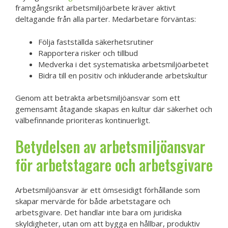
framgångsrikt arbetsmiljöarbete kräver aktivt
deltagande från alla parter. Medarbetare förväntas:
Följa fastställda säkerhetsrutiner
Rapportera risker och tillbud
Medverka i det systematiska arbetsmiljöarbetet
Bidra till en positiv och inkluderande arbetskultur
Genom att betrakta arbetsmiljöansvar som ett
gemensamt åtagande skapas en kultur där säkerhet och
välbefinnande prioriteras kontinuerligt.
Betydelsen av arbetsmiljöansvar
för arbetstagare och arbetsgivare
Arbetsmiljöansvar är ett ömsesidigt förhållande som
skapar mervärde för både arbetstagare och
arbetsgivare. Det handlar inte bara om juridiska
skyldigheter, utan om att bygga en hållbar, produktiv