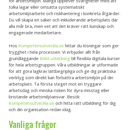
för arbetsmiljön. Många upplever svårigheter med att
tolka lagar eller omsätta systematiskt
arbetsmiljöarbete och riskhantering i konkreta åtgärder.
Du vill skapa en säker och inkluderande arbetsplats där
alla mår bra, men vet att det kräver rätt kunskap och
engagerade medarbetare.
Hos
Kompetensutveckla.se
hittar du lösningar som ger
trygghet i hela processen. Vi erbjuder allt från
grundläggande
BAM-utbildning
till flexibla digitala kurser
för hela arbetsgruppen. Våra utbildningar är utformade
för att göra lagkrav lättbegripliga och ge dig praktiska
verktyg som direkt kan förbättra arbetsmiljön på din
arbetsplats. Ta första steget mot en tryggare
arbetsdag och minska risken för dyra misstag eller
bristande arbetsmiljöansvar. Besök
Kompetensutveckla.se
och hitta rätt utbildning för dig
och din organisation redan idag.
Vanliga frågor