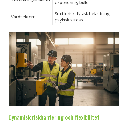
exponering, buller
Smittorisk, fysisk belastning,
Vårdsektorn
psykisk stress
Dynamisk riskhantering och flexibilitet