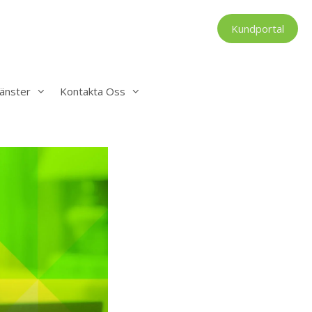
Kundportal
änster
Kontakta Oss