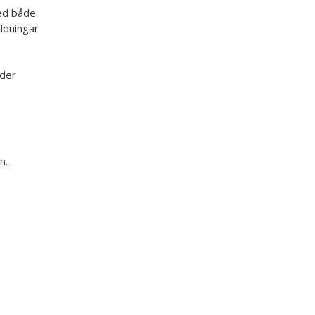
ed både
ildningar
nder
n.