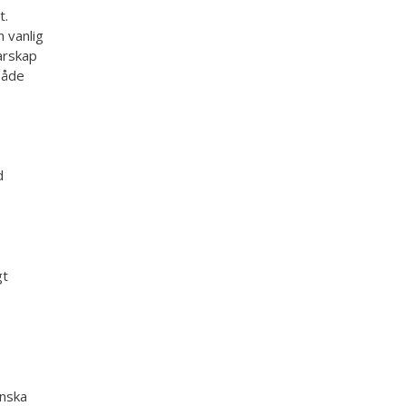
t.
n vanlig
darskap
både
d
gt
inska