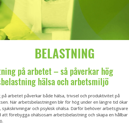
BELASTNING
tning på arbetet – så påverkar hög
sbelastning hälsa och arbetsmiljö
 på arbetet påverkar både hälsa, trivsel och produktivitet på
sen. När arbetsbelastningen blir för hög under en längre tid ökar
, sjukskrivningar och psykisk ohälsa. Därför behöver arbetsgivare
d att förebygga ohälsosam arbetsbelastning och skapa en hållbar
ö.