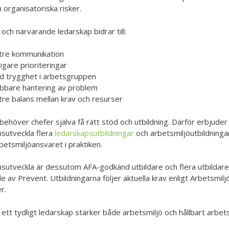
 organisatoriska risker.
t och närvarande ledarskap bidrar till:
tre kommunikation
ligare prioriteringar
d trygghet i arbetsgruppen
bbare hantering av problem
tre balans mellan krav och resurser
behöver chefer själva få rätt stöd och utbildning. Därför erbjuder
utveckla flera
ledarskapsutbildningar
och arbetsmiljöutbildning
betsmiljöansvaret i praktiken.
utveckla är dessutom AFA-godkänd utbildare och flera utbildare
de av Prevent. Utbildningarna följer aktuella krav enligt Arbetsmil
r.
 ett tydligt ledarskap stärker både arbetsmiljö och hållbart arbets