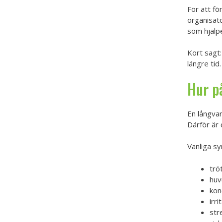
För att f
organisato
som hjälpe
Kort sagt:
längre tid.
Hur p
En långva
Därför är 
Vanliga s
trö
huv
kon
irr
str