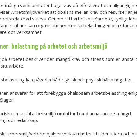
ler många verksamheter höga krav på effektivitet och tillgänglighe
visar Arbetsmiljöverket att obalans mellan krav och resurser är e
 arbetsrelaterad stress. Genom rätt arbetsmiljöarbete, tydligt le
rande rutiner kan organisationer minska belastningen och stärka 
re och verksamhet.
oner: belastning på arbetet och arbetsmiljö
g på arbetet beskriver den mängd krav och stress som en anställ
 sitt arbete.
sbelastning kan påverka både fysisk och psykisk hälsa negativt.
aren ansvarar för att förebygga ohälsosam arbetsbelastning enli
ölagen.
orisk och social arbetsmiljö omfattar bland annat arbetsmängd,
ing och ledarskap.
skt arbetsmiljöarbete hjälper verksamheter att identifiera och m